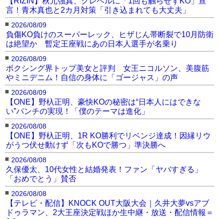
【RIZIN】秋元強真、クレベルに「1回も触らせずKO」宣
言！青木真也と2カ月対策「引き込まれても大丈夫」
■
2026/08/09
負傷KO負けのスーパーレック、ヒザじん帯断裂で10月防衛
は絶望か 暫定王座戦にあの日本人選手が名乗り
■
2026/08/09
ボクシング界トップ美女と評判 女王ニコルソン、美腹筋
やミニデニム！自信の身体に「ゴージャス」の声
■
2026/08/09
【ONE】野杁正明、豪快KOの秘密は“日本人にはできな
い”パンチの実現！「僕のテーマは進化」
■
2026/08/08
【ONE】野杁正明、1R KO勝利でリベンジ達成！因縁リウ
がうつ伏せ動けず「次もKOで勝つ」準決勝へ
■
2026/08/08
久保優太、10代女性と結婚発表！ファン「ヤバすぎる」
「おめでとう」賛否
■
2026/08/08
【テレビ・配信】KNOCK OUT大阪大会｜久井大夢vsアブ
ドゥラマン、2大王座決定戦ほか生中継・放送・配信情報＝