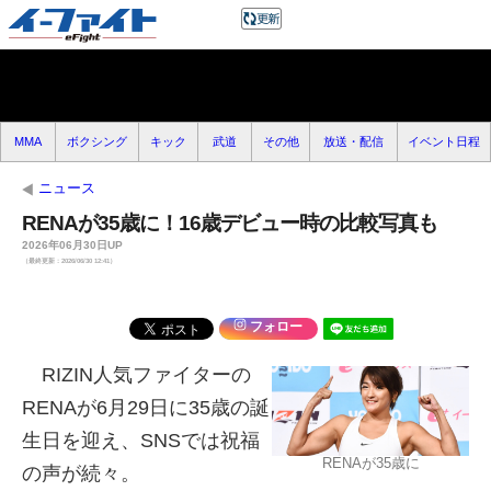
MMA
ボクシング
キック
武道
その他
放送・配信
イベント日程
ニュース
RENAが35歳に！16歳デビュー時の比較写真も
2026年06月30日UP
（最終更新：2026/06/30 12:41）
フォロー
RIZIN人気ファイターの
RENAが6月29日に35歳の誕
生日を迎え、SNSでは祝福
RENAが35歳に
の声が続々。