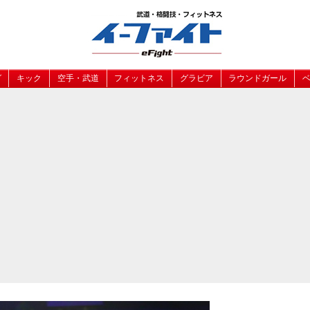
グ
キック
空手・武道
フィットネス
グラビア
ラウンドガール