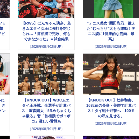
フッ
【RWS】ぱんちゃん璃奈、若
”テニス美女”園田彩乃、鍛え
撃
きムエタイ女王に強打を封じ
た”むっちり”太もも躍動！テ
アピ
られ…「首相撲で完敗、何も
ニス姿に｢健康的な筋肉、最
できなかった」＝試合結果
高｣
（2026年08月02日UP）
（2026年08月02日UP）
ルに
【KNOCK OUT】WBCムエ
【KNOCK OUT】辻井和奏、
、さ
タイ王座戦、全選手が計量パ
168cmの長身・美脚で計量パ
メン
ス！重森陽太「5Rめちゃくち
ス！タイ戦士迎撃へ「100％
ゃ蹴る」壱「首相撲でボコボ
の私を見せる」
コ」激しい舌戦も
（2026年08月01日UP）
（2026年08月01日UP）