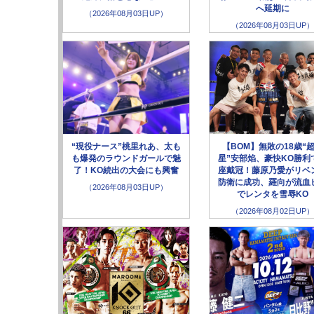
へ延期に
（2026年08月03日UP）
（2026年08月03日UP）
“現役ナース”桃里れあ、太も
【BOM】無敗の18歳“
も爆発のラウンドガールで魅
星”安部焰、豪快KO勝利
了！KO続出の大会にも興奮
座戴冠！藤原乃愛がリベ
防衛に成功、羅向が流血
（2026年08月03日UP）
でレンタを雪辱KO
（2026年08月02日UP）