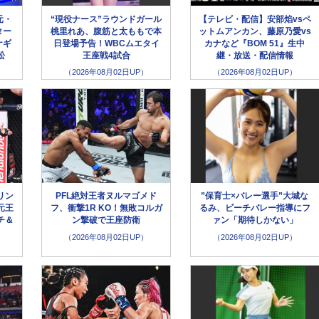
元・
“現役ナース”ラウンドガール
【テレビ・配信】安部焰vsペ
ター
桃里れあ、腹筋と太ももで本
ットムアンカン、藤原乃愛vs
ナギ
日登場予告！WBCムエタイ
カナなど『BOM 51』生中
松
王座戦4試合
継・放送・配信情報
（2026年08月02日UP）
（2026年08月02日UP）
リン
PFL絶対王者ヌルマゴメド
”保育士×バレー選手”大城な
元王
フ、衝撃1R KO！無敗コルガ
るみ、ビーチバレー指導にフ
チ＆
ン撃破で王座防衛
ァン「期待しかない」
（2026年08月02日UP）
（2026年08月02日UP）