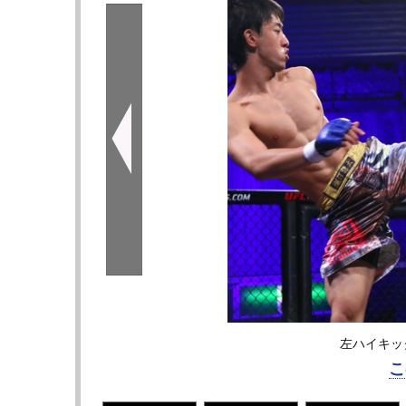
左ハイキッ
こ