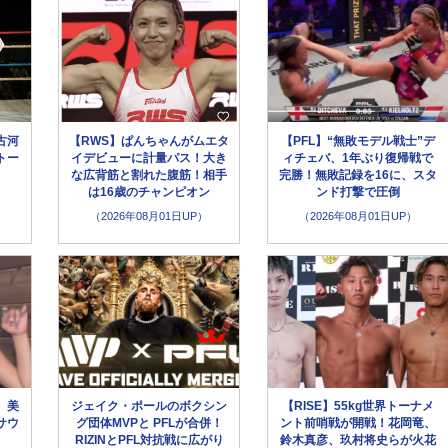
古河
【RWS】ぱんちゃんがムエタ
【PFL】“無敗モデル戦士”デ
トー
イデビューに計量パス！大き
ィチェバ、1年ぶり復帰戦で
な広背筋と割れた腹筋！相手
完勝！無敗記録を16に、スタ
は16歳のチャンピオン
ンド打撃で圧倒
（2026年08月01日UP）
（2026年08月01日UP）
、美
ジェイク・ポールのボクシン
【RISE】55kg世界トーナメ
サウ
グ団体MVPと PFLが合併！
ント前哨戦が開戦！花岡竜、
」
RIZINとPFL対抗戦に広がり
鈴木真彦、玖村将史らが火花