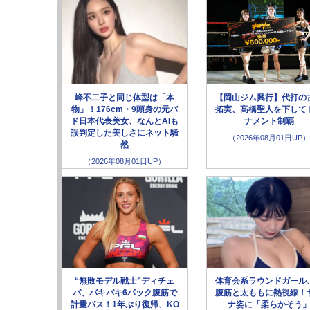
峰不二子と同じ体型は「本
【岡山ジム興行】代打の
物」！176cm・9頭身の元バ
拓実、髙橋聖人を下して
ド日本代表美女、なんとAIも
ナメント制覇
誤判定した美しさにネット騒
（2026年08月01日UP）
然
（2026年08月01日UP）
“無敗モデル戦士”ディチェ
体育会系ラウンドガール
バ、バキバキ6パック腹筋で
腹筋と太ももに熱視線！
計量パス！1年ぶり復帰、KO
ナ姿に「柔らかそう