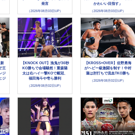
発言
かわいい目指す」
（2026年08月03日UP）
（2026年08月03日UP）
超新
【KNOCK OUT】漁鬼が30秒
【KROSS×OVER】佐野勇海
で王
KO勝ちで会場騒然！重森陽
がヘビー級激闘を制す！中村
ンジ
太は右ハイ一撃KOで戴冠、
蓮は肘打ちで流血TKO勝ち
ヒジ
福田海斗や壱ら勝利
（2026年08月02日UP）
（2026年08月02日UP）