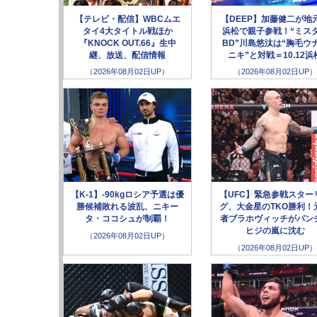
【テレビ・配信】WBCムエ
【DEEP】加藤健二が地
タイ4大タイトル戦ほか
浜松で親子参戦！“ミス
『KNOCK OUT.66』生中
BD”川島悠汰は“胸毛ウ
継、放送、配信情報
ニキ”と対戦＝10.12浜
（2026年08月02日UP）
（2026年08月02日UP）
【K-1】-90kgロシア予選は優
【UFC】緊急参戦スター
勝候補敗れる波乱、ニキー
グ、大金星のTKO勝利！
タ・ココシュが制覇！
者ブラホヴィッチがパン
ヒジの嵐に沈む
（2026年08月02日UP）
（2026年08月02日UP）