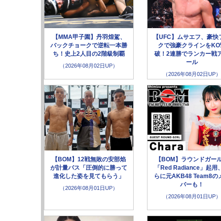
【MMA甲子園】丹羽煌駕、
【UFC】ムサエフ、豪快
バックチョークで逆転一本勝
クで強豪クラインをKO
ち！史上2人目の2階級制覇
破！2連勝でランカー戦
ール
（2026年08月02日UP）
（2026年08月02日UP）
【BOM】12戦無敗の安部焰
【BOM】ラウンドガー
が計量パス「圧倒的に勝って
「Red Radiance」起用
進化した姿を見てもらう」
らに元AKB48 Team8の
バーも！
（2026年08月01日UP）
（2026年08月01日UP）