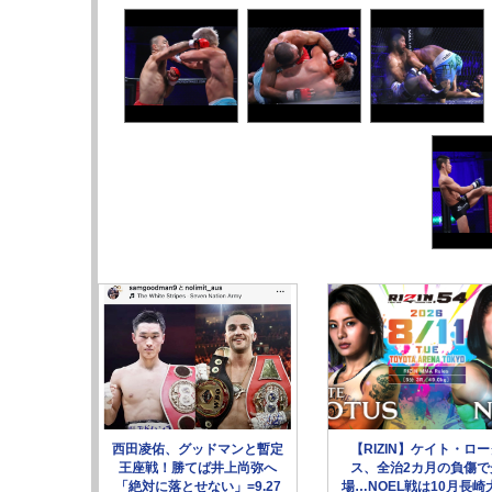
西田凌佑、グッドマンと暫定
【RIZIN】ケイト・ロ
王座戦！勝てば井上尚弥へ
ス、全治2カ月の負傷で
「絶対に落とせない」=9.27
場…NOEL戦は10月長崎