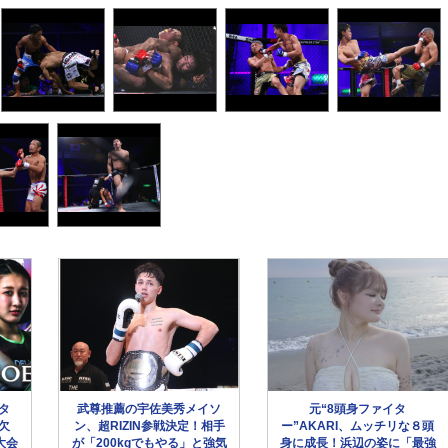
ータ
武尊推薦の宇佐美秀メイソ
元“8頭身ファイタ
欠
ン、超RIZIN参戦決定！相手
ー”AKARI、ムッチリな８頭
大会
が「200kgでもやる」と強気
身に成長！浜辺の姿に「最強