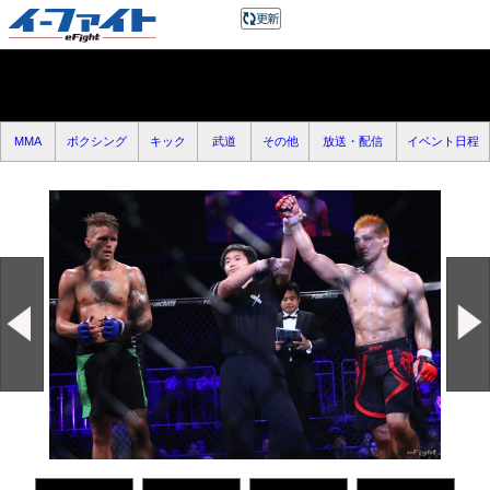
MMA
ボクシング
キック
武道
その他
放送・配信
イベント日程