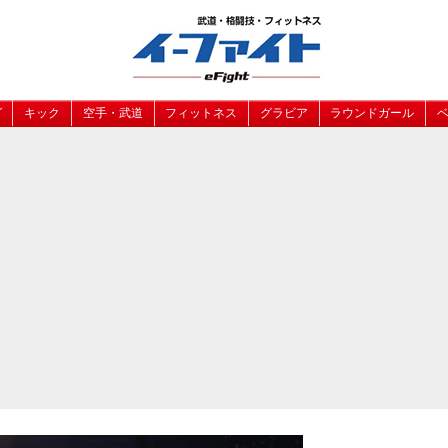
グ
キック
空手・武道
フィットネス
グラビア
ラウンドガール