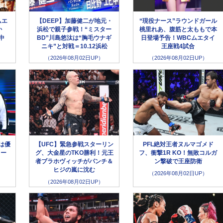
ムエ
【DEEP】加藤健二が地元・
“現役ナース”ラウンドガール
か
浜松で親子参戦！“ミスター
桃里れあ、腹筋と太ももで本
生中
BD”川島悠汰は“胸毛ウナギ
日登場予告！WBCムエタイ
ニキ”と対戦＝10.12浜松
王座戦4試合
（2026年08月02日UP）
（2026年08月02日UP）
選は優
【UFC】緊急参戦スターリン
PFL絶対王者ヌルマゴメド
キー
グ、大金星のTKO勝利！元王
フ、衝撃1R KO！無敗コルガ
！
者ブラホヴィッチがパンチ＆
ン撃破で王座防衛
ヒジの嵐に沈む
（2026年08月02日UP）
（2026年08月02日UP）