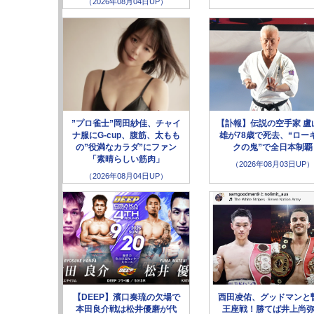
（2026年08月04日UP）
”プロ雀士”岡田紗佳、チャイ
【訃報】伝説の空手家 盧
ナ服にG-cup、腹筋、太もも
雄が78歳で死去、“ロー
の”役満なカラダ”にファン
クの鬼”で全日本制覇
「素晴らしい筋肉」
（2026年08月03日UP）
（2026年08月04日UP）
【DEEP】濱口奏琉の欠場で
西田凌佑、グッドマンと
本田良介戦は松井優磨が代
王座戦！勝てば井上尚