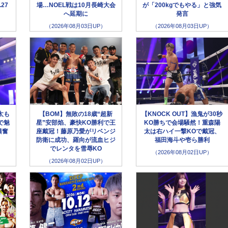
27
場…NOEL戦は10月長崎大会
が「200kgでもやる」と強気
へ延期に
発言
（2026年08月03日UP）
（2026年08月03日UP）
太も
【BOM】無敗の18歳“超新
【KNOCK OUT】漁鬼が30秒
で魅
星”安部焰、豪快KO勝利で王
KO勝ちで会場騒然！重森陽
興奮
座戴冠！藤原乃愛がリベンジ
太は右ハイ一撃KOで戴冠、
防衛に成功、羅向が流血ヒジ
福田海斗や壱ら勝利
でレンタを雪辱KO
（2026年08月02日UP）
（2026年08月02日UP）