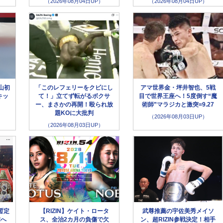
（2026年08月04日UP）
（2026年08月04日UP）
山初
「このレフェリーをクビにし
アマ世界金・坪井智也、5戦
キッ
て！」立てず転がるボクサ
目で世界王座へ！5度倒す“魔
ー、まさかの再開！殴られ放
術師”マラジカと激突=9.27
題KOに大批判
（2026年08月03日UP）
（2026年08月03日UP）
暫定
【RIZIN】ケイト・ロータ
武尊推薦の宇佐美秀メイソ
弥へ
ス、全治2カ月の負傷で欠
ン、超RIZIN参戦決定！相手