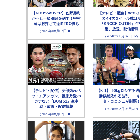
【KROSS×OVER】佐野勇海
【テレビ・配信】WBC
がヘビー級激闘を制す！中村
タイ4大タイトル戦ほ
蓮は肘打ちで流血TKO勝ち
『KNOCK OUT.66』
継、放送、配信情報
（2026年08月02日UP）
（2026年08月02日UP）
【テレビ・配信】安部焰vsペ
【K-1】-90kgロシア予
ットムアンカン、藤原乃愛vs
勝候補敗れる波乱、ニ
カナなど『BOM 51』生中
タ・ココシュが制覇
継・放送・配信情報
（2026年08月02日UP）
（2026年08月02日UP）