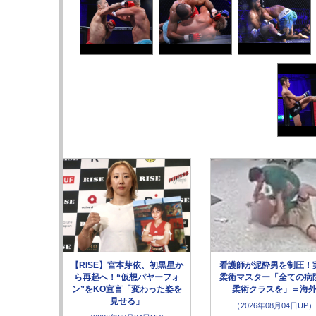
【RISE】宮本芽依、初黒星か
看護師が泥酔男を制圧！
ら再起へ！“仮想パヤーフォ
柔術マスター「全ての病
ン”をKO宣言「変わった姿を
柔術クラスを」＝海
見せる」
（2026年08月04日UP）