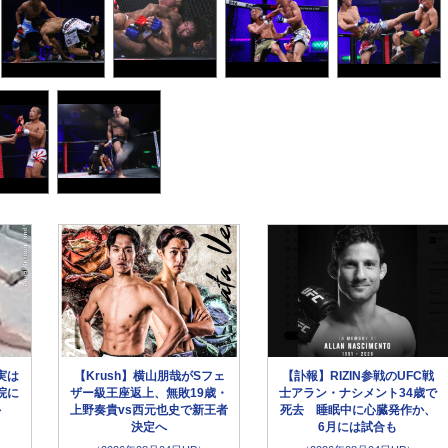
実は
【Krush】横山朋哉がSフェ
【訃報】RIZIN参戦のUFC戦
院に
ザー級王座返上、無敗19歳・
士アラン・ナシメント34歳で
外
上野奏貴vs西元也史で新王者
死去 睡眠中に心臓発作か、
決定へ
6月には試合も