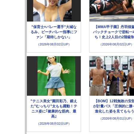
”保育士×バレー選手”大城な
【MMA甲子園】丹羽煌
るみ、ビーチバレー指導にフ
バックチョークで逆転一
ァン「期待しかない」
ち！史上2人目の2階級
（2026年08月02日UP）
（2026年08月02日UP）
”テニス美女”園田彩乃、鍛え
【BOM】12戦無敗の安
た”むっちり”太もも躍動！テ
が計量パス「圧倒的に勝
ニス姿に｢健康的な筋肉、最
進化した姿を見てもら
高｣
（2026年08月01日UP）
（2026年08月02日UP）