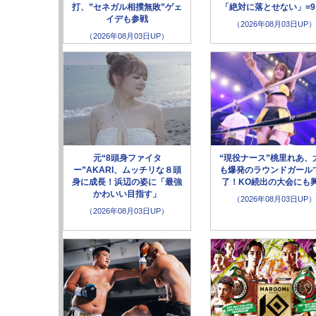
打、”セネガル相撲無敗”ゲェ
「絶対に落とせない」=9.
イデも参戦
（2026年08月03日UP）
（2026年08月03日UP）
元“8頭身ファイタ
“現役ナース”桃里れあ、
ー”AKARI、ムッチリな８頭
も爆発のラウンドガール
身に成長！浜辺の姿に「最強
了！KO続出の大会にも
かわいい目指す」
（2026年08月03日UP）
（2026年08月03日UP）