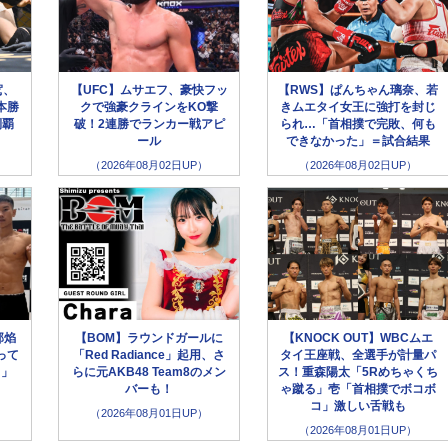
駕、
【UFC】ムサエフ、豪快フッ
【RWS】ぱんちゃん璃奈、若
本勝
クで強豪クラインをKO撃
きムエタイ女王に強打を封じ
制覇
破！2連勝でランカー戦アピ
られ…「首相撲で完敗、何も
ール
できなかった」＝試合結果
（2026年08月02日UP）
（2026年08月02日UP）
部焰
【BOM】ラウンドガールに
【KNOCK OUT】WBCムエ
って
「Red Radiance」起用、さ
タイ王座戦、全選手が計量パ
う」
らに元AKB48 Team8のメン
ス！重森陽太「5Rめちゃくち
バーも！
ゃ蹴る」壱「首相撲でボコボ
コ」激しい舌戦も
（2026年08月01日UP）
（2026年08月01日UP）