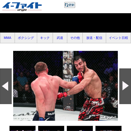
MMA
ボクシング
キック
武道
その他
放送・配信
イベント日程