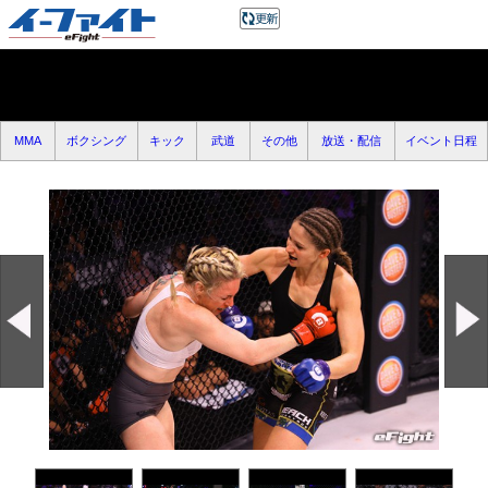
MMA
ボクシング
キック
武道
その他
放送・配信
イベント日程