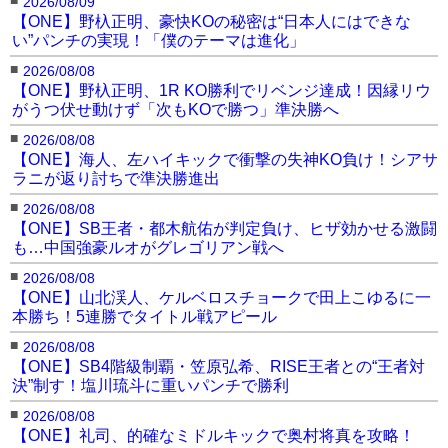
2026/08/09
【ONE】野杁正明、豪快KOの秘密は“日本人にはできな
い”パンチの実現！「僕のテーマは進化」
■
2026/08/08
【ONE】野杁正明、1R KO勝利でリベンジ達成！因縁リウ
がうつ伏せ動けず「次もKOで勝つ」準決勝へ
■
2026/08/08
【ONE】海人、左ハイキックで衝撃の失神KO負け！シアサ
ラニが返り討ちで準決勝進出
■
2026/08/08
【ONE】SB王者・都木航佑が判定負け、ヒザ効かせる激闘
も…中国強豪ルオがグレゴリアン戦へ
■
2026/08/08
【ONE】山北渓人、ケルベロスチョークで田上こゆるに一
本勝ち！5連勝でタイトル戦アピール
■
2026/08/08
【ONE】SB4階級制覇・笠原弘希、RISE王者との“王者対
決”制す！塩川琉斗に重いパンチで勝利
■
2026/08/08
【ONE】礼司、的確なミドルキックで奥村将真を攻略！