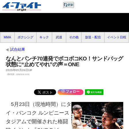
MMA
ボクシング
キック
武道
その他
放送・配信
イベント日程
試合結果
なんとパンチ70連発でボコボコKO！サンドバッグ
状態に“止めてやれ”の声＝ONE
2025年05月26日UP
（最終更新：2025/05/26 18:59）
フォロー
5月23日（現地時間）にタ
イ・バンコク ルンピニース
タジアムで開催された格闘