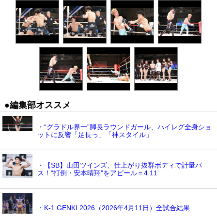
●編集部オススメ
・“グラドル界一”脚長ラウンドガール、ハイレグ全身ショ
ットに反響「足長っ」「神スタイル」
・【SB】山田ツインズ、仕上がり抜群ボディで計量パ
ス！“打倒・安本晴翔”をアピール＝4.11
・K-1 GENKI 2026（2026年4月11日）全試合結果