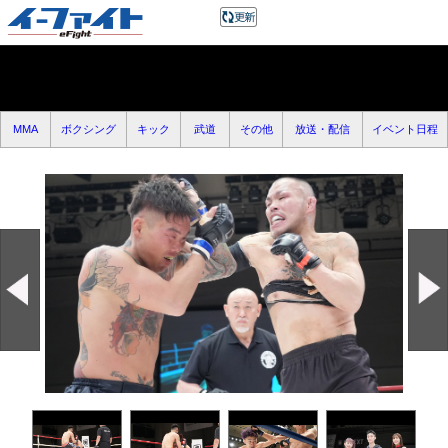
MMA
ボクシング
キック
武道
その他
放送・配信
イベント日程