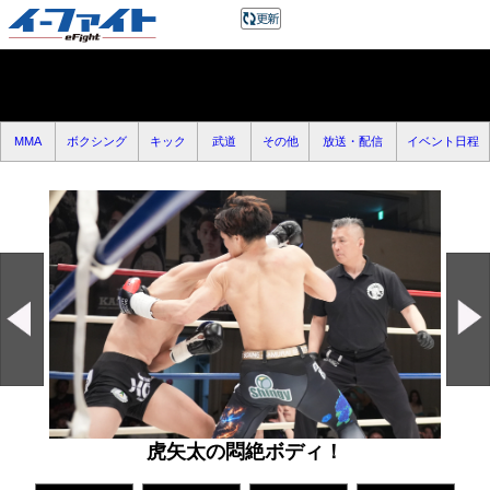
MMA
ボクシング
キック
武道
その他
放送・配信
イベント日程
虎矢太の悶絶ボディ！