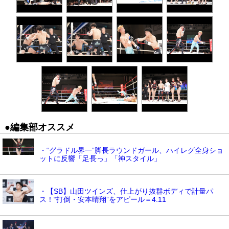
●編集部オススメ
・“グラドル界一”脚長ラウンドガール、ハイレグ全身ショ
ットに反響「足長っ」「神スタイル」
・【SB】山田ツインズ、仕上がり抜群ボディで計量パ
ス！“打倒・安本晴翔”をアピール＝4.11