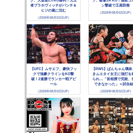
グ、大金星のTKO勝利！元王
フ、衝撃1R KO！無敗コ
者ブラホヴィッチがパンチ＆
ン撃破で王座防衛
ヒジの嵐に沈む
（2026年08月02日UP）
（2026年08月02日UP）
【UFC】ムサエフ、豪快フッ
【RWS】ぱんちゃん璃奈
クで強豪クラインをKO撃
きムエタイ女王に強打を
破！2連勝でランカー戦アピ
られ…「首相撲で完敗、
ール
できなかった」＝試合
（2026年08月02日UP）
（2026年08月02日UP）