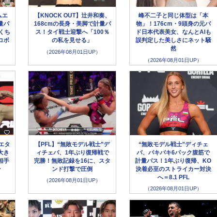
ムエ
【KNOCK OUT】辻井和奏、
峰不二子と同じ体型は「本
量パ
168cmの長身・美脚で計量パ
物」！176cm・9頭身の元バ
くち
ス！タイ戦士迎撃へ「100％
ド日本代表美女、なんとAIも
コボ
の私を見せる」
誤判定した美しさにネット騒
然
（2026年08月01日UP）
（2026年08月01日UP）
エタ
【PFL】“無敗モデル戦士”デ
“無敗モデル戦士”ディチェ
大き
ィチェバ、1年ぶり復帰戦で
バ、バキバキ6パック腹筋で
相手
完勝！無敗記録を16に、スタ
計量パス！1年ぶり復帰、KO
ン
ンド打撃で圧倒
決着必至のストライカー対決
へ＝8.1 PFL
（2026年08月01日UP）
（2026年08月01日UP）