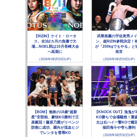
【RIZIN】ケイト・ロータ
武尊推薦の宇佐美秀メ
ス、全治2カ月の負傷で欠
ン、超RIZIN参戦決定！
場…NOEL戦は10月長崎大会
が「200kgでもやる」と
へ延期に
発言
（2026年08月03日UP）
（2026年08月03日UP）
【BOM】無敗の18歳“超新
【KNOCK OUT】漁鬼が
星”安部焰、豪快KO勝利で王
KO勝ちで会場騒然！重
座戴冠！藤原乃愛がリベンジ
太は右ハイ一撃KOで戴
防衛に成功、羅向が流血ヒジ
福田海斗や壱ら勝利
でレンタを雪辱KO
（2026年08月02日UP）