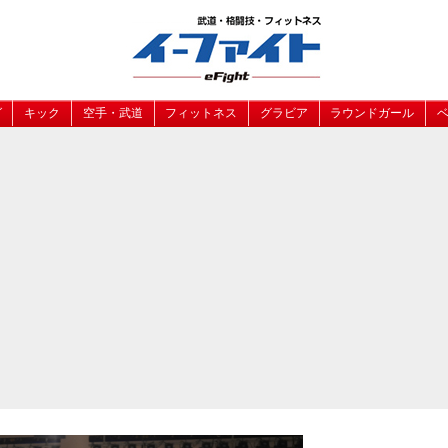
グ
キック
空手・武道
フィットネス
グラビア
ラウンドガール