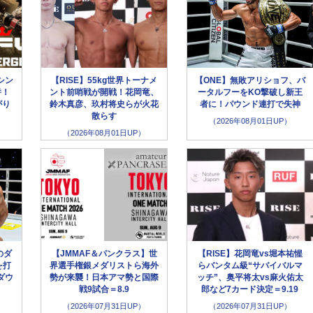
シン
【RISE】55kg世界トーナメ
【ONE】無敗アリショフ、バ
併！
ント前哨戦が開戦！花岡竜、
ータルフーをKO撃破し新王
がり
鈴木真彦、玖村将史らが火花
者に！パウンド連打で失神
散らす
（2026年08月01日UP）
（2026年08月01日UP）
のダ
【JMMAF＆パンクラス】世
【RISE】花岡竜vs堀本祐惺
を打
界選手権銀メダリストら海外
らバンタム級“サバイバルマ
ダウ
勢が来襲！日本アマ勢と国際
ッチ”、奥平将太vs麻火佑太
戦9試合＝8.9
郎など7カード決定＝9.19
（2026年07月31日UP）
（2026年07月31日UP）