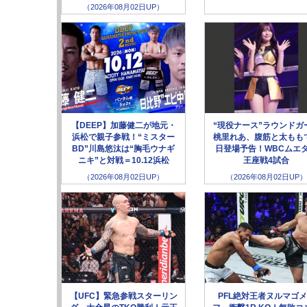
（2026年08月02日UP）
【DEEP】加藤健二が地元・
“現役ナース”ラウンドガ
浜松で親子参戦！“ミスター
桃里れあ、腹筋と太もも
BD”川島悠汰は“胸毛ウナギ
日登場予告！WBCムエ
ニキ”と対戦＝10.12浜松
王座戦4試合
（2026年08月02日UP）
（2026年08月02日UP）
【UFC】緊急参戦スターリン
PFL絶対王者ヌルマゴ