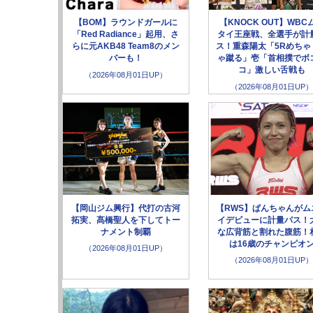
【BOM】ラウンドガールに
【KNOCK OUT】WBC
「Red Radiance」起用、さ
タイ王座戦、全選手が計
らに元AKB48 Team8のメン
ス！重森陽太「5Rめちゃ
バーも！
ゃ蹴る」壱「首相撲でボ
コ」激しい舌戦も
（2026年08月01日UP）
（2026年08月01日UP）
【岡山ジム興行】代打の古河
【RWS】ぱんちゃんがム
拓実、髙橋聖人を下してトー
イデビューに計量パス！
ナメント制覇
な広背筋と割れた腹筋！
は16歳のチャンピオ
（2026年08月01日UP）
（2026年08月01日UP）