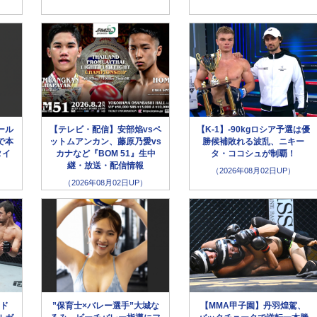
ール
【テレビ・配信】安部焰vsペ
【K-1】-90kgロシア予選は優
で本
ットムアンカン、藤原乃愛vs
勝候補敗れる波乱、ニキー
タイ
カナなど『BOM 51』生中
タ・ココシュが制覇！
継・放送・配信情報
（2026年08月02日UP）
（2026年08月02日UP）
メド
”保育士×バレー選手”大城な
【MMA甲子園】丹羽煌駕、