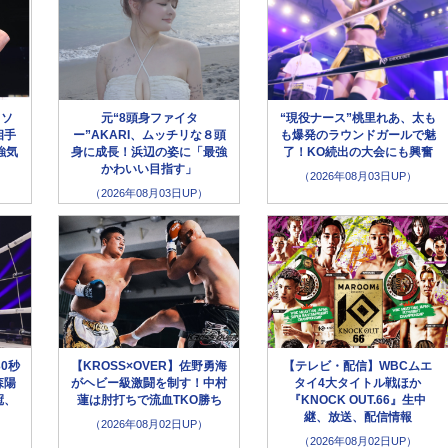
イソ
元“8頭身ファイタ
“現役ナース”桃里れあ、太も
相手
ー”AKARI、ムッチリな８頭
も爆発のラウンドガールで魅
強気
身に成長！浜辺の姿に「最強
了！KO続出の大会にも興奮
かわいい目指す」
（2026年08月03日UP）
（2026年08月03日UP）
30秒
【KROSS×OVER】佐野勇海
【テレビ・配信】WBCムエ
森陽
がヘビー級激闘を制す！中村
タイ4大タイトル戦ほか
冠、
蓮は肘打ちで流血TKO勝ち
『KNOCK OUT.66』生中
継、放送、配信情報
（2026年08月02日UP）
（2026年08月02日UP）