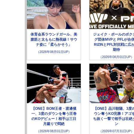
体育会系ラウンドガール、美
ジェイク・ポールのボク
腹筋と太ももに熱視線！サウ
グ団体MVPと PFLが合
ナ姿に「柔らかそう」
RIZINとPFL対抗戦に広
期待
（2026年08月01日UP）
（2026年08月01日UP）
【ONE】BOM王者・渡邊愼
【ONE】品川朝陽、3度
一、3度のダウンを奪う圧巻
ウン奪うKO完勝！アゴ
のKOデビュー！相手は三日
ち抜く一撃で相手は壮絶
月蹴りで悶絶
ン
（2026年08月01日UP）
（2026年07月31日UP）