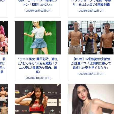
ルガ
るみ、ビーチバレー指導にフ
バックチョークで逆転一本勝
ァン「期待しかない」
ち！史上2人目の2階級制覇
（2026年08月02日UP）
（2026年08月02日UP）
、若
”テニス美女”園田彩乃、鍛え
【BOM】12戦無敗の安部焰
封じ
た”むっちり”太もも躍動！テ
が計量パス「圧倒的に勝って
何も
ニス姿に｢健康的な筋肉、最
進化した姿を見てもらう」
結果
高｣
（2026年08月01日UP）
（2026年08月02日UP）