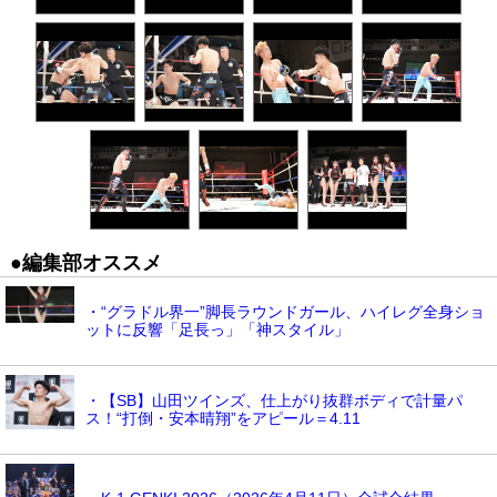
●編集部オススメ
・“グラドル界一”脚長ラウンドガール、ハイレグ全身ショ
ットに反響「足長っ」「神スタイル」
・【SB】山田ツインズ、仕上がり抜群ボディで計量パ
ス！“打倒・安本晴翔”をアピール＝4.11