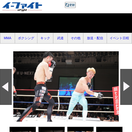
MMA
ボクシング
キック
武道
その他
放送・配信
イベント日程