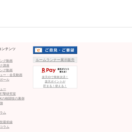
激闘ハイライト！
Mute
E Samurai 4』で引退式が決定
の正体、“首の爆弾”と妻の覚悟
コンテンツ
ルームランナー展示販売
ング動画
｣とアップした写真がマッチョすぎ！ファン「5枚目ポスターに
ク講座
ング動画
ュー・会見動画
楽天IDで簡単決済！
ガール
楽天ポイントが
貯まる！使える！
絶ボディで秒殺KO！「王座獲得は近い」＝ONE
ュー
打撃研究室
Kの格闘技の裏側
側
ラム
この記事が気に入ったら
いいね！しよう
技最前線
コラム