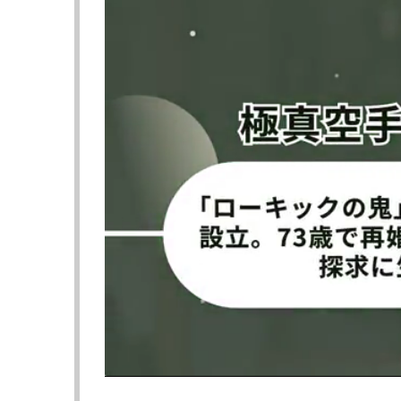
◀︎米倉大貴、完璧な試合運びで初勝利！
の記
≪ 前の
フォロー
●編集部オススメ