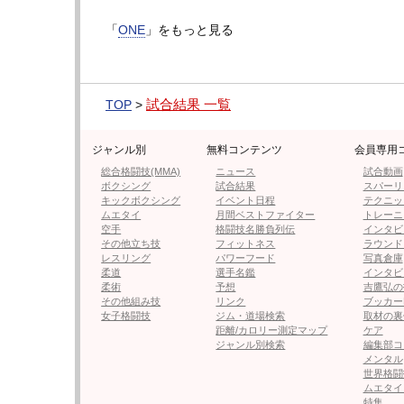
・【フォト】米倉、マレーロとの
「
ONE
」をもっと見る
・武尊、ONEの殿堂入りと10月『ON
試合結果 一覧
TOP
>
・武尊、ロッタン戦で見えた“強さ”
ジャンル別
無料コンテンツ
会員専用
総合格闘技(MMA)
ニュース
試合動画
ボクシング
試合結果
スパーリ
・【ONE】平田樹 ｢勝ったよ！
キックボクシング
イベント日程
テクニッ
なる」
ムエタイ
月間ベストファイター
トレーニ
空手
格闘技名勝負列伝
インタビ
その他立ち技
フィットネス
ラウンド
レスリング
パワーフード
写真倉庫
・ロシア美女戦士ディアチコワ、悶
柔道
選手名鑑
インタビ
柔術
予想
吉鷹弘の
その他組み技
リンク
ブッカー
女子格闘技
ジム・道場検索
取材の裏
距離/カロリー測定マップ
ケア
ジャンル別検索
編集部コ
メンタル
世界格闘
ムエタイ
特集