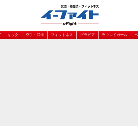
グ
キック
空手・武道
フィットネス
グラビア
ラウンドガール