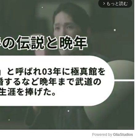
もっと読む
arrow_forward_ios
事にもどる
1
2
ページへ
次のページへ ≫
Powered by 
GliaStudios