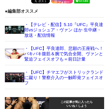
フォロー
●編集部オススメ
・【テレビ・配信】5.10『UFC』平良達
郎vsジョシュア・ヴァン ほか 生中継・
放送・配信情報
・【UFC】平良達郎、悲願の王座戦へ！
バキバキ腹筋＆腕で気合全開、ヴァンと
緊迫フェイスオフも＝前日計量
・【UFC】チマエフがストリックランド
に蹴り！警察介入の一触即発フェイスオ
フ
この記事が気に入ったら
いいね！しよう