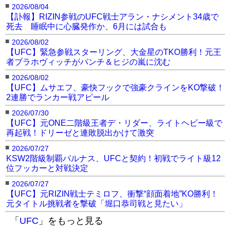
■
2026/08/04
【訃報】RIZIN参戦のUFC戦士アラン・ナシメント34歳で
死去 睡眠中に心臓発作か、6月には試合も
■
2026/08/02
【UFC】緊急参戦スターリング、大金星のTKO勝利！元王
者ブラホヴィッチがパンチ＆ヒジの嵐に沈む
■
2026/08/02
【UFC】ムサエフ、豪快フックで強豪クラインをKO撃破！
2連勝でランカー戦アピール
■
2026/07/30
【UFC】元ONE二階級王者デ・リダー、ライトヘビー級で
再起戦！ドリーゼと連敗脱出かけて激突
■
2026/07/27
KSW2階級制覇パルナス、UFCと契約！初戦でライト級12
位フッカーと対戦決定
■
2026/07/27
【UFC】元RIZIN戦士テミロフ、衝撃“顔面着地”KO勝利！
元タイトル挑戦者を撃破「堀口恭司戦と見たい」
「
UFC
」をもっと見る