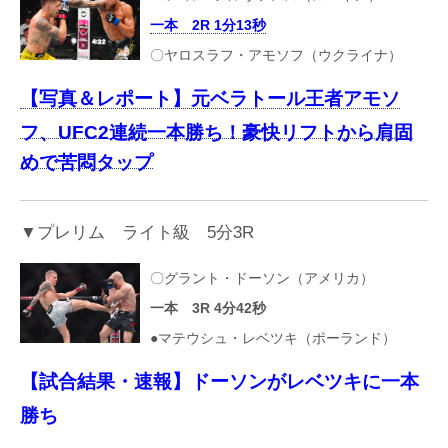
一本 2R 1分13秒
〇ヤロスラフ・アモソフ（ウクライナ）
【写真＆レポート】元ベラトール王者アモソ
フ、UFC2連続一本勝ち！豪快リフトから肩固
めで苦悶タップ
▼プレリム ライト級 5分3R
〇グラント・ドーソン（アメリカ）
一本 3R 4分42秒
●マテウシュ・レベツキ（ポーランド）
【試合結果・速報】ドーソンがレベツキに一本
勝ち