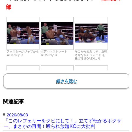
部
フォスターがジャブから
ボディへストレート
そこから組みつき、反転
@DAZNより
@DAZNより
させながらフォード を
投げる@DAZNより
ロープを越えたフォード
フォードはうつ伏せ状態
動画はページ下部
表
関連記事
@DAZNより
で転落@DAZNより
示されない場合はこちら
をクリック
■
2026/08/03
【動画】リング外に投げ飛ばす！世界タイトル戦
「このレフェリーをクビにして！」立てず転がるボクサ
ー、まさかの再開！殴られ放題KOに大批判
で前代未聞のハプニングが