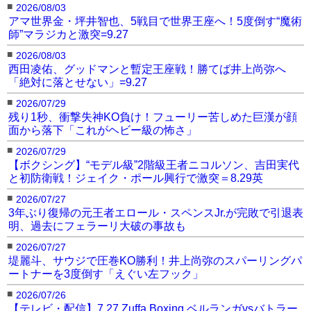
■
2026/08/03
アマ世界金・坪井智也、5戦目で世界王座へ！5度倒す“魔術
O’SHAQUIE FOSTER THROWS RAY FORD
師”マラジカと激突=9.27
OUT OF THE RING!
pic.twitter.com/yVHRvByrHl
■
2026/08/03
西田凌佑、グッドマンと暫定王座戦！勝てば井上尚弥へ
— EverythingBoxing | Darshan Desai
「絶対に落とせない」=9.27
(@EverythingBoxi2)
May 31, 2026
■
2026/07/29
残り1秒、衝撃失神KO負け！フューリー苦しめた巨漢が顔
面から落下「これがヘビー級の怖さ」
■
2026/07/29
◀︎ボクシング世界タイトル戦で前代未聞のハプニ
【ボクシング】“モデル級”2階級王者ニコルソン、吉田実代
ング
の記事にもどる
と初防衛戦！ジェイク・ポール興行で激突＝8.29英
■
2026/07/27
3年ぶり復帰の元王者エロール・スペンスJr.が完敗で引退表
明、過去にフェラーリ大破の事故も
■
2026/07/27
堤麗斗、サウジで圧巻KO勝利！井上尚弥のスパーリングパ
ートナーを3度倒す「えぐい左フック」
■
2026/07/26
【テレビ・配信】7.27 Zuffa Boxing ベルランガvsバトラー