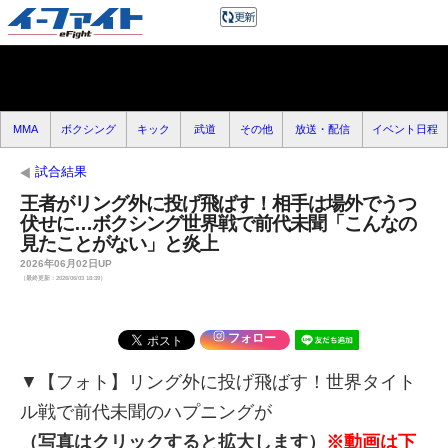
MMA
ボクシング
キック
武道
その他
放送・配信
イベント日程
試合結果
王者がリング外に投げ飛ばす！相手は場外でうつ
伏せに…ボクシング世界戦で前代未聞「こんなの
見たことがない」と炎上
2026年06月02日UP
（最終更新：2026/06/03 18:39）
フォロー
▼【フォト】リング外に投げ飛ばす！世界タイト
ル戦で前代未聞のハプニングが
（写真はクリックすると拡大します）
※動画は下