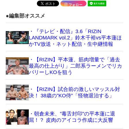
フォロー
●編集部オススメ
・『テレビ・配信』3.6「RIZIN
LANDMARK vol.2」鈴木千裕vs平本蓮ほ
かTV放送・ネット配信・生中継情報
・【RIZIN】平本蓮、筋肉増量で「過去
最高の仕上がり」二郎系ラーメンでリカ
バリーしKOを狙う
・【RIZIN】試合前の激しいマッスル対
決！ 38歳の”KO侍”「怪物退治する」
・朝倉未来、”毒舌封印”の平本蓮に退
屈！？ 皮肉のアイコラ作成に大反響