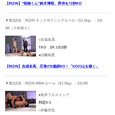
【RIZIN】“怪物くん”鈴木博昭、昇侍を72秒KO
▼第3試合 RIZIN キックボクシングルール（52.5kg）：3分
3R（※肘有り）
○吉成名高
TKO 2R 1分2秒
●白幡裕星
【RIZIN】吉成名高、圧巻の5連続KO！「KOの山を築く」
▼第2試合 RIZIN MMA ルール（61.0kg）：5分3R
●魚井フルスイング
判定0-3
○伊藤空也