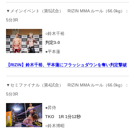
▼メインイベント（第5試合） RIZIN MMA ルール（66.0kg）：
5分3R
○鈴木千裕
判定3-0
●平本蓮
【RIZIN】鈴木千裕、平本蓮にフラッシュダウンを奪い判定撃破
▼セミファイナル（第4試合） RIZIN MMA ルール（66.0kg）：
5分3R
●昇侍
TKO 1R 1分12秒
○鈴木博昭