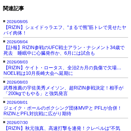
関連記事
■
2026/08/05
【RIZIN】シェイドゥラエフ、“まるで熊”筋トレで見せたヤ
バイ肉体！
■
2026/08/04
【訃報】RIZIN参戦のUFC戦士アラン・ナシメント34歳で
死去 睡眠中に心臓発作か、6月には試合も
■
2026/08/03
【RIZIN】ケイト・ロータス、全治2カ月の負傷で欠場…
NOEL戦は10月長崎大会へ延期に
■
2026/08/03
武尊推薦の宇佐美秀メイソン、超RIZIN参戦決定！相手が
「200kgでもやる」と強気発言
■
2026/08/01
ジェイク・ポールのボクシング団体MVPと PFLが合併！
RIZINとPFL対抗戦に広がり期待
■
2026/07/30
【RIZIN】秋元強真、高速打撃を連発！クレベルは“不気