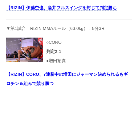
【RIZIN】伊藤空也、魚井フルスイングを封じて判定勝ち
▼第1試合 RIZIN MMAルール（63.0kg）：5分3R
○CORO
判定2-1
●増田拓真
【RIZIN】CORO、7連勝中の増田にジャーマン決められるもギ
ロチン＆組みで競り勝つ