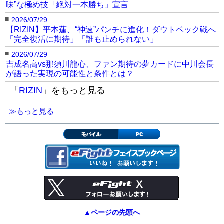
味”な極め技「絶対一本勝ち」宣言
■
2026/07/29
【RIZIN】平本蓮、“神速”パンチに進化！ダウトベック戦へ
「完全復活に期待」「誰も止められない」
■
2026/07/29
吉成名高vs那須川龍心、ファン期待の夢カードに中川会長
が語った実現の可能性と条件とは？
「
RIZIN
」をもっと見る
≫もっと見る
モバイル
PC
▲ページの先頭へ