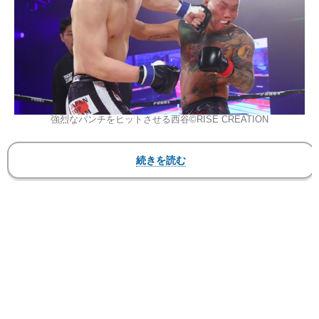
強烈なパンチをヒットさせる西谷©︎RISE CREATION
FIGHT CLUB実行委員会
『FIGHT CLUB』（YA-MANプロデュース大会）
2023
年
11
月
19
日（日）会場：非公開
▼第6試合 -68kg 3分3R
●山口裕人（道化倶楽部）
KO 1R2分56秒 ※3ダウン
〇西谷大成（JAPAN TOP TEAM）
山口は勝っても負けても