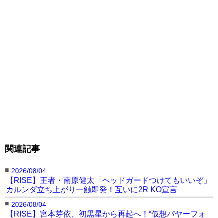
KO勝負を繰り広げる“OFG
の申し子”。今年3月にもタ
リソン“Crazy Cyclone”フェ
レイラと計6度のダウンを奪
パンチを打ち合う両者©︎RISE
CREATION
い合い逆転KO勝利、8月に
はYA-MANとダウンの応酬
で会場を盛り上げるもKO負けを喫した。
関連記事
■
2026/08/04
【RISE】王者・南原健太「ヘッドガードつけてもいいぞ」
カルンダ立ち上がり一触即発！互いに2R KO宣言
■
2026/08/04
【RISE】宮本芽依、初黒星から再起へ！“仮想パヤーフォ