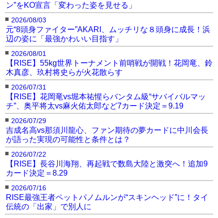
ン”をKO宣言「変わった姿を見せる」
■
2026/08/03
元“8頭身ファイター”AKARI、ムッチリな８頭身に成長！浜
辺の姿に「最強かわいい目指す」
■
2026/08/01
【RISE】55kg世界トーナメント前哨戦が開戦！花岡竜、鈴
木真彦、玖村将史らが火花散らす
■
2026/07/31
【RISE】花岡竜vs堀本祐惺らバンタム級“サバイバルマッ
チ”、奥平将太vs麻火佑太郎など7カード決定＝9.19
■
2026/07/29
吉成名高vs那須川龍心、ファン期待の夢カードに中川会長
が語った実現の可能性と条件とは？
■
2026/07/22
【RISE】長谷川海翔、再起戦で数島大陸と激突へ！追加9
カード決定＝8.29
■
2026/07/16
RISE最強王者ペットパノムルンが“スキンヘッド”に！タイ
伝統の「出家」で別人に