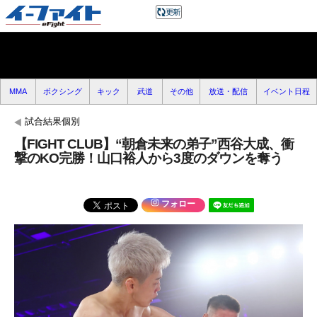
MMA
ボクシング
キック
武道
その他
放送・配信
イベント日程
試合結果個別
【FIGHT CLUB】“朝倉未来の弟子”西谷大成、衝
撃のKO完勝！山口裕人から3度のダウンを奪う
フォロー