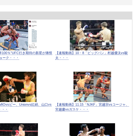
率100％”UFC行き期待の新星が痛恨
【速報動画】10・8「ビッグバン」村越優汰vs駿
ョーク・・・
太・・・
Ovsビー、Unionvs紅絹、山口vs
【速報動画】11.15「NJKF」宮越宗vsコージャ、
・・・
宮越慶vsガスケ・・・