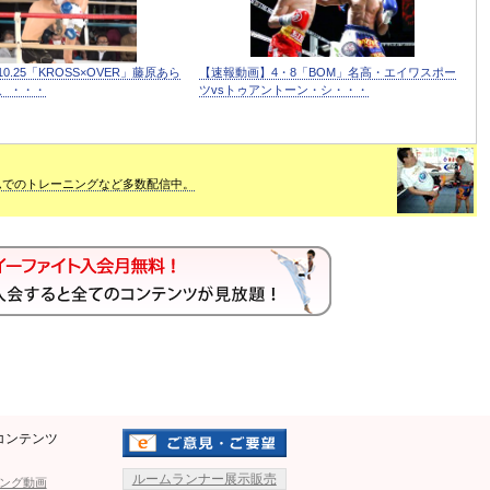
0.25「KROSS×OVER」藤原あら
【速報動画】4・8「BOM」名高・エイワスポー
介、・・・
ツvsトゥアントーン・シ・・・
ムでのトレーニングなど多数配信中。
コンテンツ
ルームランナー展示販売
ング動画