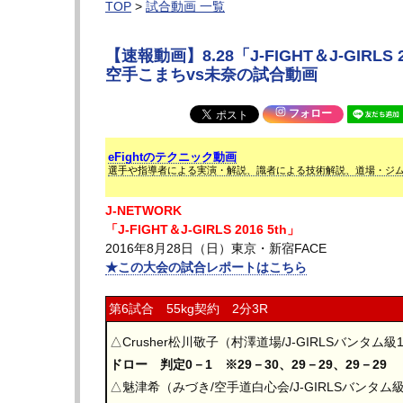
TOP
>
試合動画 一覧
【速報動画】8.28「J-FIGHT＆J-GIR
空手こまちvs未奈の試合動画
フォロー
eFightのテクニック動画
選手や指導者による実演・解説、識者による技術解説、道場・ジ
J-NETWORK
「J-FIGHT＆J-GIRLS 2016 5th」
2016年8月28日（日）東京・新宿FACE
★この大会の試合レポートはこちら
第6試合 55kg契約 2分3R
△Crusher松川敬子（村澤道場/J-GIRLSバンタム級
ドロー 判定0－1 ※29－30、29－29、29－29
△魅津希（みづき/空手道白心会/J-GIRLSバンタム級