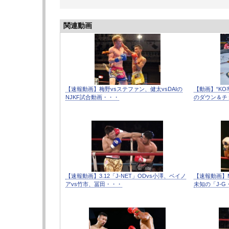
関連動画
【速報動画】梅野vsステファン、健太vsDAIの
【動画】“KO
NJKF試合動画・・・
のダウン＆チ
【速報動画】3.12「J-NET」ODvs小澤、ベイノ
【速報動画】MI
アvs竹市、冨田・・・
未知の「J-G