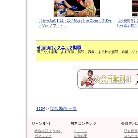
【速報動画】11・26「MuayThai Open」清水vs
【速報動画】1
パカオダブ・・・
しvs宮坂桂
eFightのテクニック動画
選手や指導者による実演・解説、識者による技術解説、道場・ジ
TOP
>
試合動画 一覧
ジャンル別
無料コンテンツ
会員専用
総合格闘技(MMA)
ニュース
試合動画
ボクシング
試合結果
スパーリ