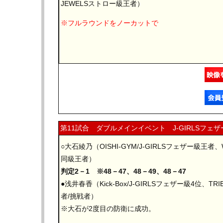
JEWELSストロー級王者）
※フルラウンドをノーカットで
第11試合 ダブルメインイベント J-GIRLSフェ
○大石綾乃（OISHI-GYM/J-GIRLSフェザー級王
同級王者）
判定2－1 ※48－47、48－49、48－47
●浅井春香（Kick-Box/J-GIRLSフェザー級4位、TR
者/挑戦者）
※大石が2度目の防衛に成功。