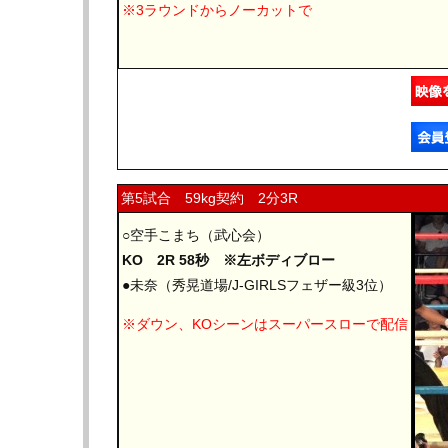
※3ラウンドからノーカットで
第5試合 59kg契約 2分3R
○空手こまち（武心会）
KO 2R 58秒 ※左ボディブロー
●未奈（秀晃道場/J-GIRLSフェザー級3位）
※ダウン、KOシーンはスーパースローで配信