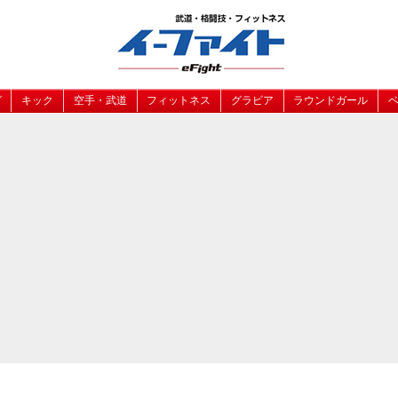
グ
キック
空手・武道
フィットネス
グラビア
ラウンドガール