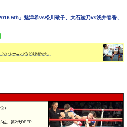
LS 2016 5th」魅津希vs松川敬子、大石綾乃vs浅井春香、
ムでのトレーニングなど多数配信中。
1位）
6位、第2代DEEP