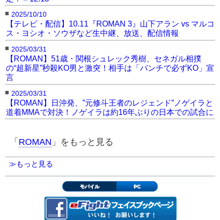
■
2025/10/10
【テレビ・配信】10.11『ROMAN 3』山下アラン vs マルコ
ス・ヨシオ・ソウザなど生中継、放送、配信情報
■
2025/03/31
【ROMAN】51歳・関根シュレック秀樹、セネガル相撲
の“超新星”秒殺KO男と激突！相手は「パンチで必ずKO」宣
言
■
2025/03/31
【ROMAN】日沖発、”元修斗王者のレジェンド”ノゲイラと
道着MMAで対決！ノゲイラは約16年ぶりの日本での試合に
「
ROMAN
」をもっと見る
≫もっと見る
モバイル
PC