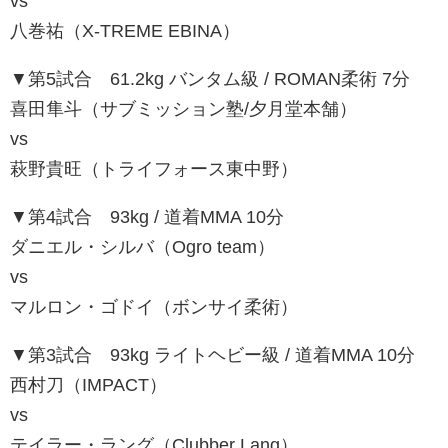
vs
八巻祐（X-TREME EBINA）
▼第5試合 61.2kg バンタム級 / ROMAN柔術 7分
喜田隼斗（サブミッション塾/夕月堂本舗）
vs
萩野貴旺（トライフォース東中野）
▼第4試合 93kg / 道着MMA 10分
ダニエル・シルバ（Ogro team）
vs
マルロン・ゴドイ（ボンサイ柔術）
▼第3試合 93kg ライトヘビー級 / 道着MMA 10分
西村刀（IMPACT）
vs
テイラー・ラング（Clubber Lang）