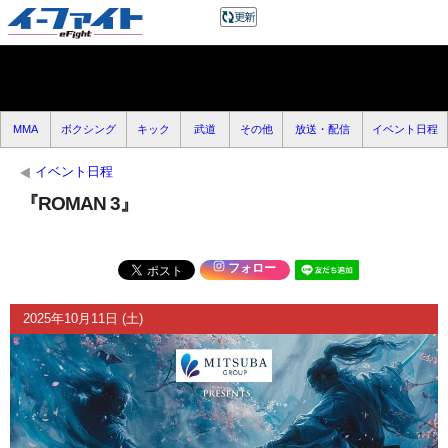
MMA
ボクシング
キック
武道
その他
放送・配信
イベント日程
イベント日程
『ROMAN 3』
フォロー
2025年10月11日 (土)