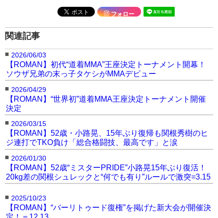
フォロー
関連記事
■
2026/06/03
【ROMAN】初代“道着MMA”王座決定トーナメント開幕！
ソウザ兄弟の末っ子タケシがMMAデビュー
■
2026/04/29
【ROMAN】“世界初”道着MMA王座決定トーナメント開催
決定
■
2026/03/15
【ROMAN】52歳・小路晃、15年ぶり復帰も関根秀樹のヒ
ジ連打でTKO負け「総合格闘技、最高です」と涙
■
2026/01/30
【ROMAN】52歳“ミスターPRIDE”小路晃15年ぶり復活！
20kg差の関根シュレックと“何でも有り”ルールで激突=3.15
■
2025/10/23
【ROMAN】“バーリトゥード復権”を掲げた新大会が開催決
定！＝12.13