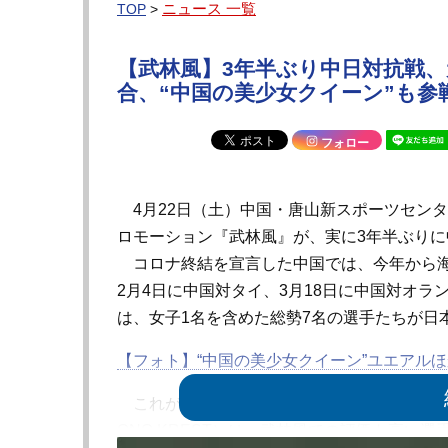
ニュース 一覧
TOP
>
【武林風】3年半ぶり中日対抗戦、
合、“中国の美少女クイーン”も参
フォロー
4月22日（土）中国・唐山新スポーツセン
ロモーション『武林風』が、実に3年半ぶり
コロナ終結を宣言した中国では、今年から海
2月4日に中国対タイ、3月18日に中国対オラ
は、女子1名を含めた総勢7名の選手たちが日
【フォト】“中国の美少女クイーン”ユエアルほ
これが2回目の武林風参戦となるベテランの東本央貴
ONO KREST）は、武林風での評価も高い選手