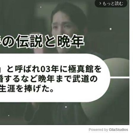
もっと読む
＠guusjeより
arrow_forward_ios
guusjeより
動画ページはページ下部
▶︎表示さ
れない場合はこちら
キ腹筋！自宅で出来る腹筋トレを紹介
Powered by 
GliaStudios