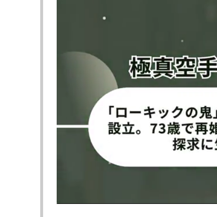
guusjeより
より
モデル業もこなすクーシェ＠
腹筋はバキバキだ＠
guusjeより
【動画】元体操のフィットネス美女、バキバ