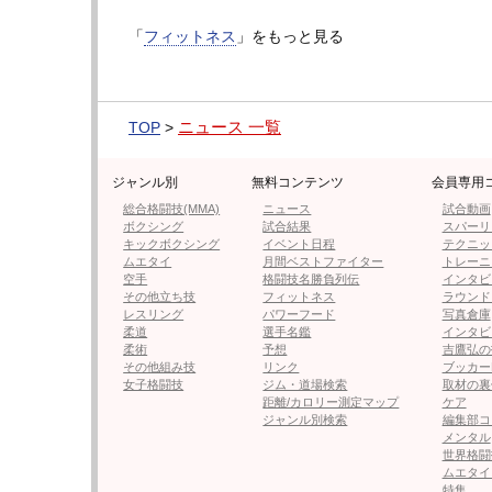
「
フィットネス
」をもっと見る
ニュース 一覧
TOP
>
ジャンル別
無料コンテンツ
会員専用
総合格闘技(MMA)
ニュース
試合動画
ボクシング
試合結果
スパーリ
キックボクシング
イベント日程
テクニッ
ムエタイ
月間ベストファイター
トレーニ
この投稿をInstagramで見る
空手
格闘技名勝負列伝
インタビ
その他立ち技
フィットネス
ラウンド
Guusje van Geel(@guusj
レスリング
パワーフード
写真倉庫
柔道
選手名鑑
インタビ
柔術
予想
吉鷹弘の
その他組み技
リンク
ブッカー
女子格闘技
ジム・道場検索
取材の裏
◀︎このフォト＆動画の記事にもどる
距離/カロリー測定マップ
ケア
ジャンル別検索
編集部コ
メンタル
世界格闘
ムエタイ
特集