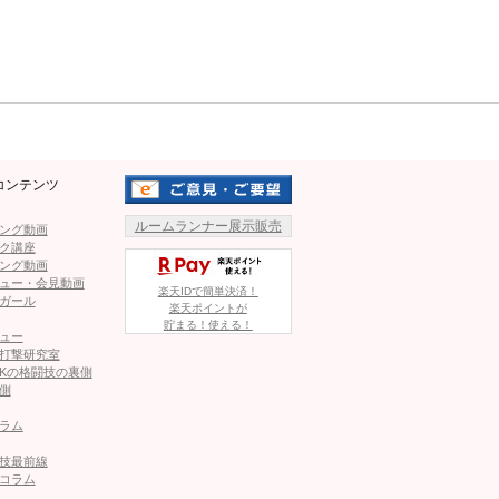
Mute
コンテンツ
ルームランナー展示販売
ング動画
ク講座
ング動画
ュー・会見動画
楽天IDで簡単決済！
ガール
楽天ポイントが
e)がシェアした投稿
貯まる！使える！
ュー
打撃研究室
Kの格闘技の裏側
側
ラム
1
2
技最前線
コラム