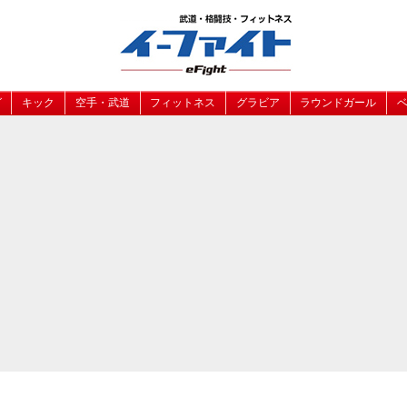
グ
キック
空手・武道
フィットネス
グラビア
ラウンドガール