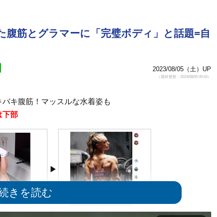
た腹筋とグラマーに「完璧ボディ」と話題=自
2023/08/05（土）UP
（最終更新：2023/08/05 05:43）
キバキ腹筋！マッスルな水着姿も
は下部
腹筋＠guusje
背筋もしっかりと鍛え上げている