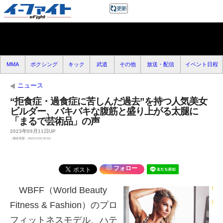
MMA
ボクシング
キック
武道
その他
放送・配信
イベント日程
ニュース
“拒食症・過食症に苦しんだ過去”を持つ人気美女
ビルダー、バキバキな腹筋と盛り上がる太腿に
「まるで芸術品」の声
2023年09月11日UP
（最終更新：2023/11/03 05:53）
フォロー
WBFF（World Beauty
Fitness & Fashion）のプロ
フィットネスモデル、ハテ