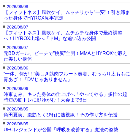
■
2026/08/08
【フィットネス】風吹ケイ、ムッチリから”一変”！引き締ま
った身体でHYROX見事完走
■
2026/08/07
【フィットネス】風吹ケイ、ムチムチな身体で最終調整
へ！HYROX出場へ「ドM」な追い込み公開
■
2026/08/07
元BDガール、ビーチで”桃尻”全開！MMAとHYROXで鍛え
た美しい身体
■
2026/08/06
“一体、何が！”美しき筋肉フルート奏者、むっちり太ももに
青あざ！「DVじゃありません」
■
2026/08/06
時東ぁみ、キレた身体の仕上げへ「やってやる」多忙の超
時短の筋トレに顔ゆがむ！大会まで3日
■
2026/08/05
角田夏実、腹筋とくびれに熱視線！その作り方を伝授
■
2026/08/05
UFCレジェンドが公開「呼吸を改善する」魔法の姿勢