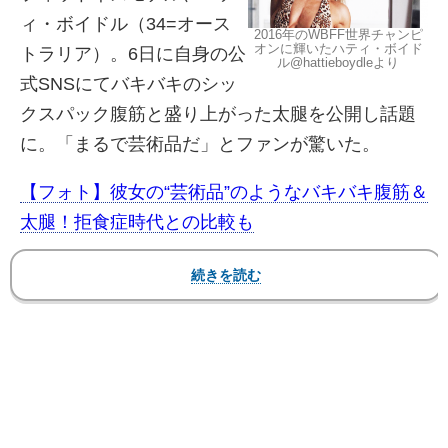
ィ・ボイドル（34=オース
2016年のWBFF世界チャンピ
オンに輝いたハティ・ボイド
トラリア）。6日に自身の公
ル@hattieboydleより
式SNSにてバキバキのシッ
クスパック腹筋と盛り上がった太腿を公開し話題
に。「まるで芸術品だ」とファンが驚いた。
【フォト】彼女の“芸術品”のようなバキバキ腹筋＆
太腿！拒食症時代との比較も