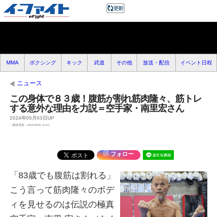
MMA
ボクシング
キック
武道
その他
放送・配信
イベント日程
ニュース
この身体で８３歳！腹筋が割れ筋肉隆々、筋トレ
する意外な理由を力説＝空手家・南里宏さん
2024年05月03日UP
（最終更新：2024/05/05 14:24）
フォロー
「83歳でも腹筋は割れる」
こう言って筋肉隆々のボデ
ィを見せるのは伝説の極真