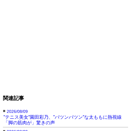
関連記事
■
2026/08/09
”テニス美女”園田彩乃、”パツンパツン”な太ももに熱視線
「脚の筋肉が」驚きの声
■