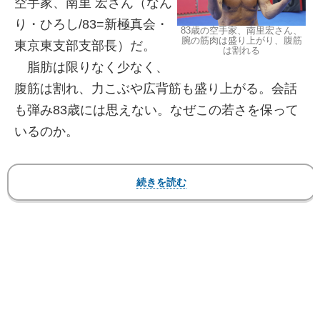
空手家、南里 宏さん（なん
り・ひろし/83=新極真会・
83歳の空手家、南里宏さん、
腕の筋肉は盛り上がり、腹筋
東京東支部支部長）だ。
は割れる
脂肪は限りなく少なく、
腹筋は割れ、力こぶや広背筋も盛り上がる。会話
も弾み83歳には思えない。なぜこの若さを保って
いるのか。
【
フォト】南里さんの割れた腹筋と背筋！83歳の
高速のパンチ連打動画も！