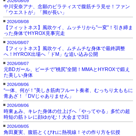
2026/08/09
中川安奈アナ、念願のピラティスで腹筋チラ見せ！ファン
「ウエストが」「脚が長い」
■
2026/08/08
【フィットネス】風吹ケイ、ムッチリから”一変”！引き締ま
った身体でHYROX見事完走
■
2026/08/07
【フィットネス】風吹ケイ、ムチムチな身体で最終調整
へ！HYROX出場へ「ドM」な追い込み公開
■
2026/08/07
元BDガール、ビーチで”桃尻”全開！MMAとHYROXで鍛え
た美しい身体
■
2026/08/06
“一体、何が！”美しき筋肉フルート奏者、むっちり太ももに
青あざ！「DVじゃありません」
■
2026/08/06
時東ぁみ、キレた身体の仕上げへ「やってやる」多忙の超
時短の筋トレに顔ゆがむ！大会まで3日
■
2026/08/05
角田夏実、腹筋とくびれに熱視線！その作り方を伝授