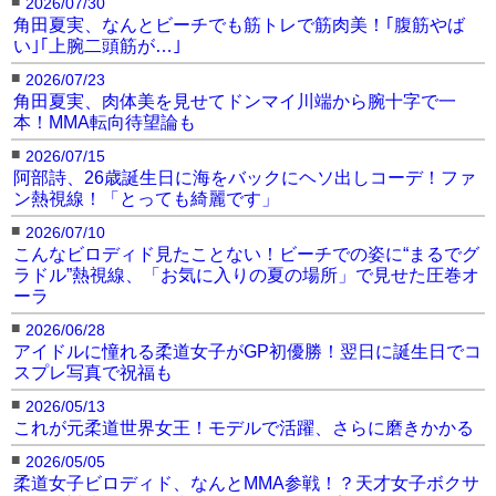
■
2026/07/30
角田夏実、なんとビーチでも筋トレで筋肉美！｢腹筋やば
い｣｢上腕二頭筋が…｣
■
2026/07/23
角田夏実、肉体美を見せてドンマイ川端から腕十字で一
本！MMA転向待望論も
■
2026/07/15
阿部詩、26歳誕生日に海をバックにヘソ出しコーデ！ファ
ン熱視線！「とっても綺麗です」
■
2026/07/10
こんなビロディド見たことない！ビーチでの姿に“まるでグ
ラドル”熱視線、「お気に入りの夏の場所」で見せた圧巻オ
ーラ
■
2026/06/28
アイドルに憧れる柔道女子がGP初優勝！翌日に誕生日でコ
スプレ写真で祝福も
■
2026/05/13
これが元柔道世界女王！モデルで活躍、さらに磨きかかる
■
2026/05/05
柔道女子ビロディド、なんとMMA参戦！？天才女子ボクサ