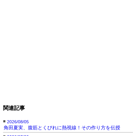
関連記事
■
2026/08/05
角田夏実、腹筋とくびれに熱視線！その作り方を伝授