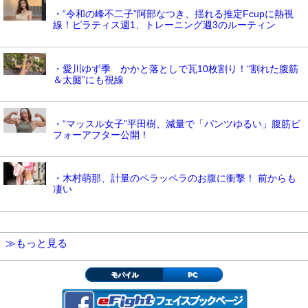
・“令和の峰不二子”阿部なつき、揺れる推定Fcupに熱視
線！ピラティス週1、トレーニング週3のルーティン
・愛川ゆず季 かかと落としで瓦10枚割り！“割れた腹筋
＆太腿”にも視線
・“マッスル女子”平田樹、減量で「パンツゆるい」腹筋ビ
フォーアフター公開！
・木村萌那、計量のペラッペラのお腹に衝撃！ 前からも
凄い
≫もっと見る
モバイル
PC