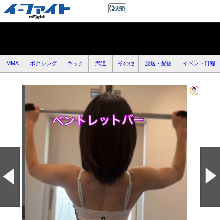
MMA
ボクシング
キック
武道
その他
放送・配信
イベント日程