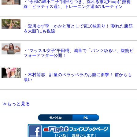
・“令和の峰不二子”阿部なつき、揺れる推定Fcupに熱視
線！ピラティス週1、トレーニング週3のルーティン
・愛川ゆず季 かかと落としで瓦10枚割り！“割れた腹筋
＆太腿”にも視線
・“マッスル女子”平田樹、減量で「パンツゆるい」腹筋ビ
フォーアフター公開！
・木村萌那、計量のペラッペラのお腹に衝撃！ 前からも
凄い
≫もっと見る
モバイル
PC