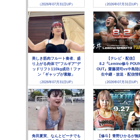
（2026年07月31日UP）
（2026年07月31日UP）
美しき筋肉フルート奏者、盛
【テレビ・配信】
り上がる肉体で”フルギア”デ
8.2『Lemino修斗 POU
ッドリフト110kg成功！ファ
OUT』齋藤奨司vs中島陸
ン「ギャップが素敵」
生中継・放送・配信情
（2026年07月31日UP）
（2026年07月31日UP）
角田夏実、なんとビーチでも
【修斗】青野ひかるが無