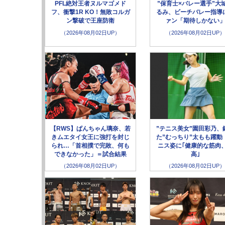
PFL絶対王者ヌルマゴメド
”保育士×バレー選手”大
フ、衝撃1R KO！無敗コルガ
るみ、ビーチバレー指導
ン撃破で王座防衛
ァン「期待しかない
（2026年08月02日UP）
（2026年08月02日UP）
【RWS】ぱんちゃん璃奈、若
”テニス美女”園田彩乃、
きムエタイ女王に強打を封じ
た”むっちり”太もも躍動
られ…「首相撲で完敗、何も
ニス姿に｢健康的な筋肉
できなかった」＝試合結果
高｣
（2026年08月02日UP）
（2026年08月02日UP）