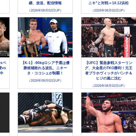
継、放送、配信情報
ニキ”と対戦＝10.12浜松
（2026年08月02日UP）
（2026年08月02日UP）
sペ
【K-1】-90kgロシア予選は優
【UFC】緊急参戦スターリン
vs
勝候補敗れる波乱、ニキー
グ、大金星のTKO勝利！元王
生中
タ・ココシュが制覇！
者ブラホヴィッチがパンチ＆
ヒジの嵐に沈む
（2026年08月02日UP）
（2026年08月02日UP）