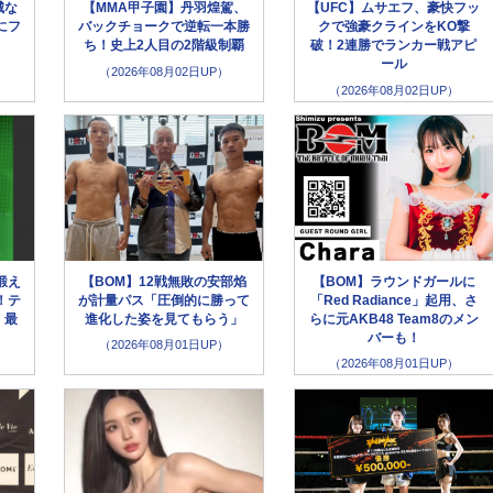
城な
【MMA甲子園】丹羽煌駕、
【UFC】ムサエフ、豪快フッ
にフ
バックチョークで逆転一本勝
クで強豪クラインをKO撃
」
ち！史上2人目の2階級制覇
破！2連勝でランカー戦アピ
ール
（2026年08月02日UP）
（2026年08月02日UP）
鍛え
【BOM】12戦無敗の安部焰
【BOM】ラウンドガールに
！テ
が計量パス「圧倒的に勝って
「Red Radiance」起用、さ
、最
進化した姿を見てもらう」
らに元AKB48 Team8のメン
バーも！
（2026年08月01日UP）
（2026年08月01日UP）