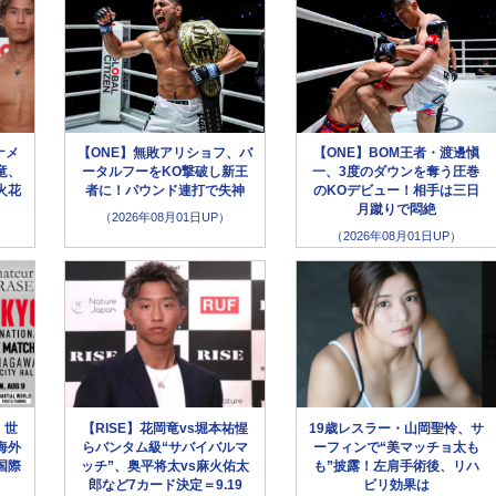
ナメ
【ONE】無敗アリショフ、バ
【ONE】BOM王者・渡邊愼
竜、
ータルフーをKO撃破し新王
一、3度のダウンを奪う圧巻
火花
者に！パウンド連打で失神
のKOデビュー！相手は三日
月蹴りで悶絶
（2026年08月01日UP）
（2026年08月01日UP）
】世
【RISE】花岡竜vs堀本祐惺
19歳レスラー・山岡聖怜、サ
海外
らバンタム級“サバイバルマ
ーフィンで“美マッチョ太も
国際
ッチ”、奥平将太vs麻火佑太
も”披露！左肩手術後、リハ
郎など7カード決定＝9.19
ビリ効果は