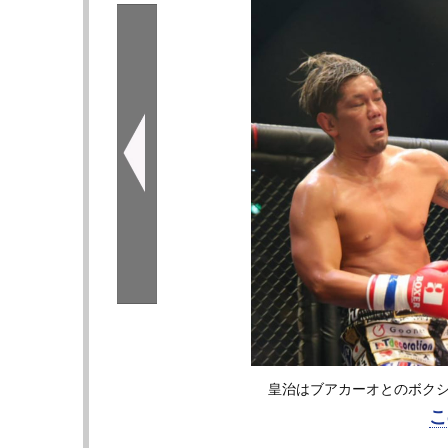
皇治はブアカーオとのボクシ
こ