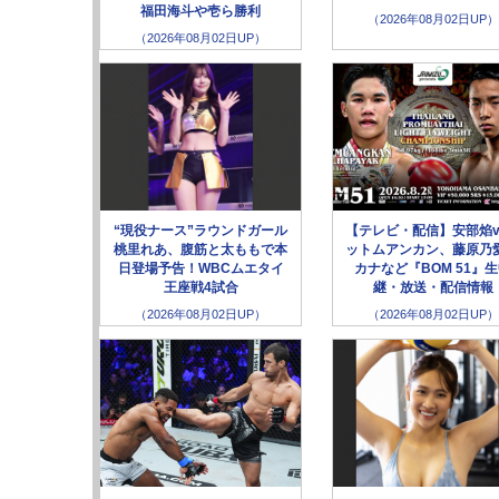
福田海斗や壱ら勝利
（2026年08月02日UP）
（2026年08月02日UP）
“現役ナース”ラウンドガール
【テレビ・配信】安部焰v
桃里れあ、腹筋と太ももで本
ットムアンカン、藤原乃愛
日登場予告！WBCムエタイ
カナなど『BOM 51』
王座戦4試合
継・放送・配信情報
（2026年08月02日UP）
（2026年08月02日UP）