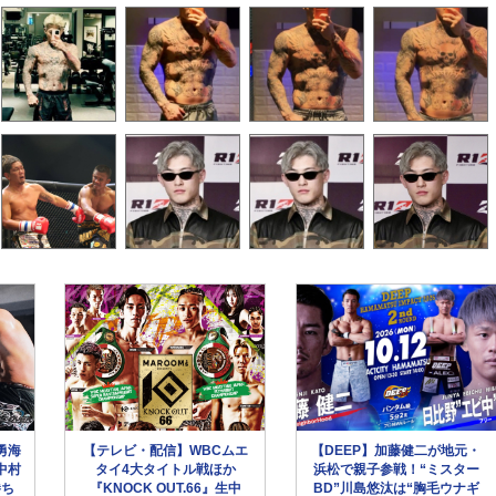
勇海
【テレビ・配信】WBCムエ
【DEEP】加藤健二が地元・
中村
タイ4大タイトル戦ほか
浜松で親子参戦！“ミスター
勝ち
『KNOCK OUT.66』生中
BD”川島悠汰は“胸毛ウナギ