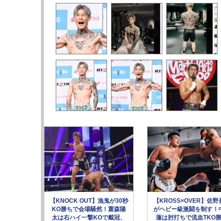
【KNOCK OUT】漁鬼が30秒
【KROSS×OVER】佐野
KO勝ちで会場騒然！重森陽
がヘビー級激闘を制す！
太は右ハイ一撃KOで戴冠、
蓮は肘打ちで流血TKO