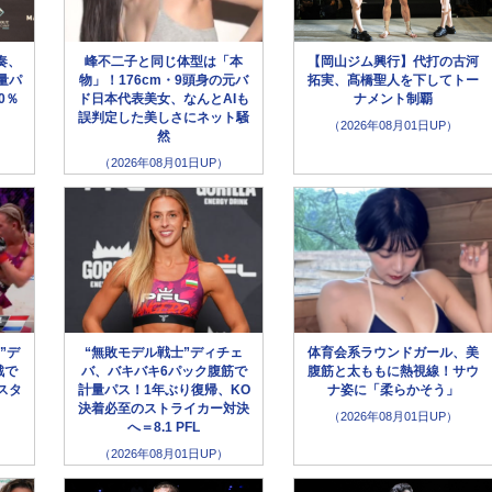
奏、
峰不二子と同じ体型は「本
【岡山ジム興行】代打の古河
量パ
物」！176cm・9頭身の元バ
拓実、髙橋聖人を下してトー
0％
ド日本代表美女、なんとAIも
ナメント制覇
誤判定した美しさにネット騒
（2026年08月01日UP）
然
（2026年08月01日UP）
”デ
“無敗モデル戦士”ディチェ
体育会系ラウンドガール、美
戦で
バ、バキバキ6パック腹筋で
腹筋と太ももに熱視線！サウ
スタ
計量パス！1年ぶり復帰、KO
ナ姿に「柔らかそう」
決着必至のストライカー対決
（2026年08月01日UP）
へ＝8.1 PFL
（2026年08月01日UP）