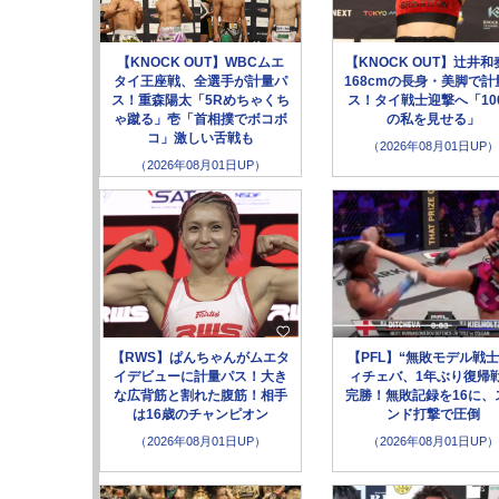
【KNOCK OUT】WBCムエ
【KNOCK OUT】辻井和
タイ王座戦、全選手が計量パ
168cmの長身・美脚で計
ス！重森陽太「5Rめちゃくち
ス！タイ戦士迎撃へ「10
ゃ蹴る」壱「首相撲でボコボ
の私を見せる」
コ」激しい舌戦も
（2026年08月01日UP）
（2026年08月01日UP）
【RWS】ぱんちゃんがムエタ
【PFL】“無敗モデル戦士
イデビューに計量パス！大き
ィチェバ、1年ぶり復帰
な広背筋と割れた腹筋！相手
完勝！無敗記録を16に、
は16歳のチャンピオン
ンド打撃で圧倒
（2026年08月01日UP）
（2026年08月01日UP）