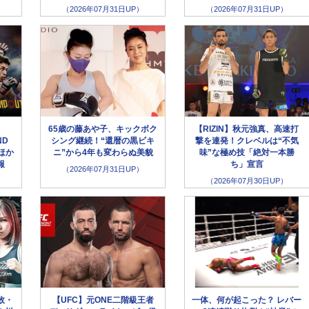
（2026年07月31日UP）
（2026年07月31日UP）
65歳の藤あや子、キックボク
【RIZIN】秋元強真、高速打
ND
シング継続！“還暦の黒ビキ
撃を連発！クレベルは“不気
ほか
ニ”から4年も変わらぬ美貌
味”な極め技「絶対一本勝
報
ち」宣言
（2026年07月31日UP）
（2026年07月30日UP）
敗・
【UFC】元ONE二階級王者
一体、何が起こった？ レバー