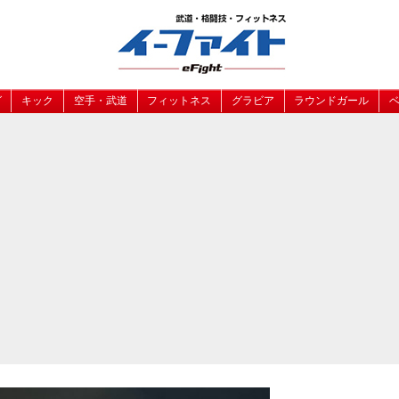
グ
キック
空手・武道
フィットネス
グラビア
ラウンドガール