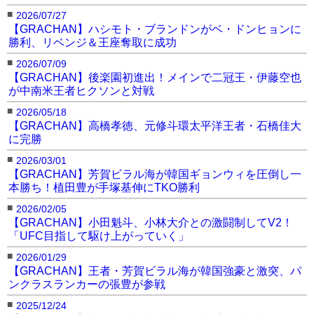
■
2026/07/27
【GRACHAN】ハシモト・ブランドンがベ・ドンヒョンに
勝利、リベンジ＆王座奪取に成功
■
2026/07/09
【GRACHAN】後楽園初進出！メインで二冠王・伊藤空也
が中南米王者ヒクソンと対戦
■
2026/05/18
【GRACHAN】高橋孝徳、元修斗環太平洋王者・石橋佳大
に完勝
■
2026/03/01
【GRACHAN】芳賀ビラル海が韓国ギョンウィを圧倒し一
本勝ち！植田豊が手塚基伸にTKO勝利
■
2026/02/05
【GRACHAN】小田魁斗、小林大介との激闘制してV2！
「UFC目指して駆け上がっていく」
■
2026/01/29
【GRACHAN】王者・芳賀ビラル海が韓国強豪と激突、パ
ンクラスランカーの張豊が参戦
■
2025/12/24