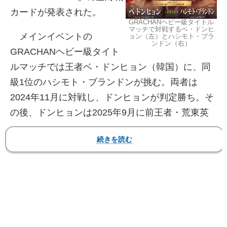
カードが発表された。
GRACHANヘビー級タイトル
マッチで対戦するベ・ドンヒ
メインイベントの
ョン（左）とハシモト・ブラ
ンドン（右）
GRACHANヘビー級タイト
ルマッチでは王者ベ・ドンヒョン（韓国）に、同
級1位のハシモト・ブランドンが挑む。両者は
2024年11月に対戦し、ドンヒョンが判定勝ち。そ
の後、ドンヒョンは2025年9月に前王者・荒東英
貴を3Rに仕留めてベルトを奪取。一方、ハシモト
は圧巻の3連続KO勝利を積み重ねてランキング1位
へと急浮上している。王座奪取とリベンジを誓う
ハシモトと、それを迎え撃つドンヒョンの重量級
ならではの迫力の一戦となるか。