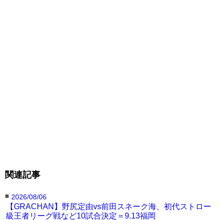
関連記事
■
2026/08/06
【GRACHAN】野尻定由vs前田スネーク海、初代ストロー
級王者リーグ戦など10試合決定＝9.13福岡