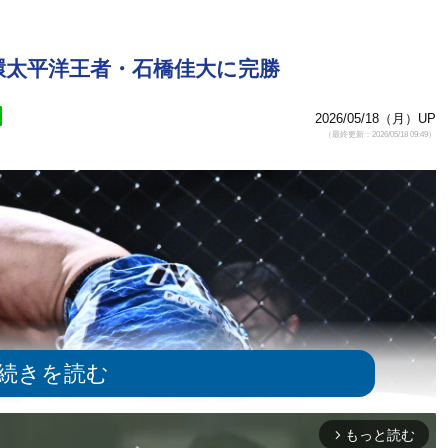
斗環太平洋王者・石橋佳大に完勝
2026/05/18（月）UP
（最終更新：2026/05/18 09:49）
もっと読む
arrow_forward_ios