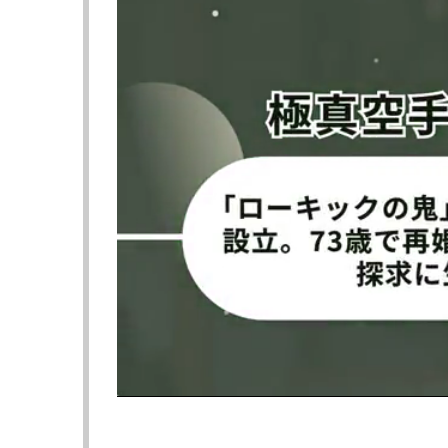
石橋佳大（下）にパウンドを見舞う高橋孝徳（上）
GRACHAN実行委員会
『GRACHAN82』
2026年5月17日（日）東京・ 大田区産業プラザ
▼メインイベント（第9試合） フェザー級 5分
〇高橋孝徳（リバーサルジム新宿Me,We/同級
判定3－0