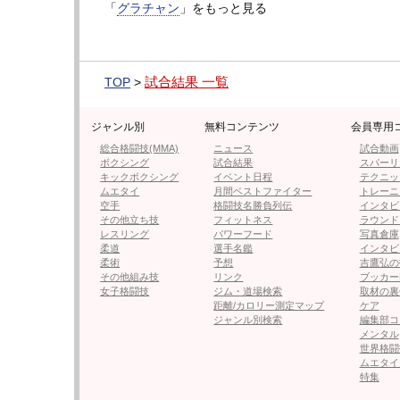
「
グラチャン
」をもっと見る
●石橋佳大（ZEEKジム/第6代修斗環太平洋
高橋はGRACHANフェザー級を長年牽引し
GRACHAN80でもチョークスリーパーで一
試合結果 一覧
TOP
>
対する石橋は修斗で“激闘王”の異名を轟かせた
ジャンル別
無料コンテンツ
会員専用
太平洋バンタム級王座を獲得しRIZINにも参戦
総合格闘技(MMA)
ニュース
試合動画
も、格闘家としての情熱は消えず、フェザー級
ボクシング
試合結果
スパーリ
キックボクシング
イベント日程
テクニッ
ムエタイ
月間ベストファイター
トレーニ
1R、強引にテイクダウンした石橋が上から
空手
格闘技名勝負列伝
インタビ
その他立ち技
フィットネス
ラウンド
落とし逆襲に出る。
レスリング
パワーフード
写真倉庫
柔道
選手名鑑
インタビ
2Rもテイクダウン狙いの石橋が組み付くが
柔術
予想
吉鷹弘の
その他組み技
リンク
ブッカー
取るとパウンド。体を起こす石橋に、サイド
女子格闘技
ジム・道場検索
取材の裏
距離/カロリー測定マップ
ケア
込んだ高橋はパンチを落として圧倒。高橋が
ジャンル別検索
編集部コ
メンタル
世界格闘
ムエタイ
特集