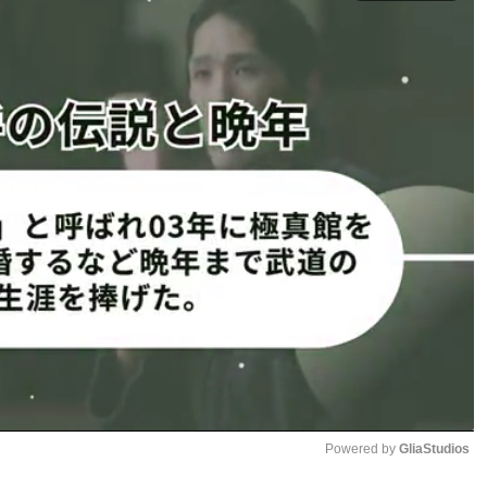
PIO
2R延長1R
2位）
Powered by 
GliaStudios