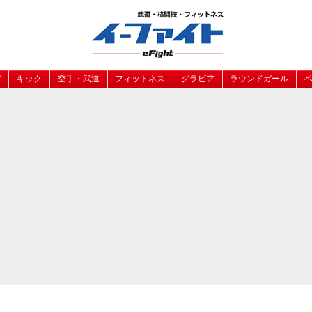
グ
キック
空手・武道
フィットネス
グラビア
ラウンドガール