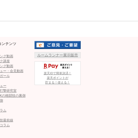
バンタム級王者）
Mute
てきたランカー。直近の
本勝ちを収めている。
レジェンド。2016年に環
コンテンツ
。2022年に一度引退する
ルームランナー展示販売
でMMAに復帰した。
ング動画
ク講座
ング動画
パウンドも、リバースした高橋が上から抑え込んでパンチを
ュー・会見動画
楽天IDで簡単決済！
ガール
楽天ポイントが
貯まる！使える！
ュー
、高橋は冷静に裁いて上を
打撃研究室
Kの格闘技の裏側
ポジションからガッチリ抑え
側
判定勝ちした。
ラム
技最前線
コラム