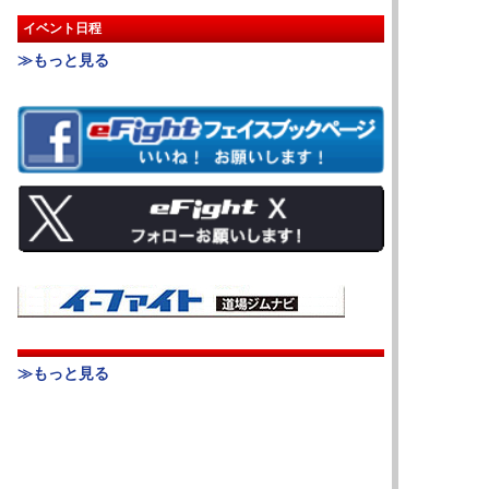
イベント日程
≫もっと見る
≫もっと見る