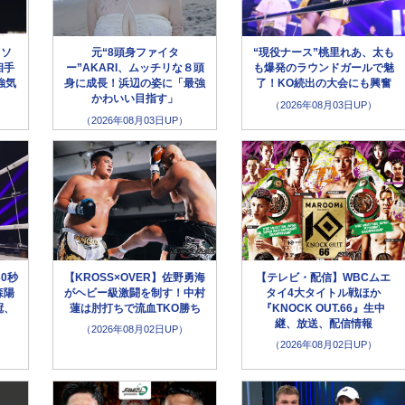
イソ
元“8頭身ファイタ
“現役ナース”桃里れあ、太も
相手
ー”AKARI、ムッチリな８頭
も爆発のラウンドガールで魅
強気
身に成長！浜辺の姿に「最強
了！KO続出の大会にも興奮
かわいい目指す」
（2026年08月03日UP）
（2026年08月03日UP）
30秒
【KROSS×OVER】佐野勇海
【テレビ・配信】WBCムエ
森陽
がヘビー級激闘を制す！中村
タイ4大タイトル戦ほか
冠、
蓮は肘打ちで流血TKO勝ち
『KNOCK OUT.66』生中
継、放送、配信情報
（2026年08月02日UP）
（2026年08月02日UP）