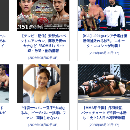
ール
【テレビ・配信】安部焰vsペ
【K-1】-90kgロシア予選は優
で本
ットムアンカン、藤原乃愛vs
勝候補敗れる波乱、ニキー
タイ
カナなど『BOM 51』生中
タ・ココシュが制覇！
継・放送・配信情報
（2026年08月02日UP）
（2026年08月02日UP）
メド
”保育士×バレー選手”大城な
【MMA甲子園】丹羽煌駕、
ルガ
るみ、ビーチバレー指導にフ
バックチョークで逆転一本勝
ァン「期待しかない」
ち！史上2人目の2階級制覇
（2026年08月02日UP）
（2026年08月02日UP）