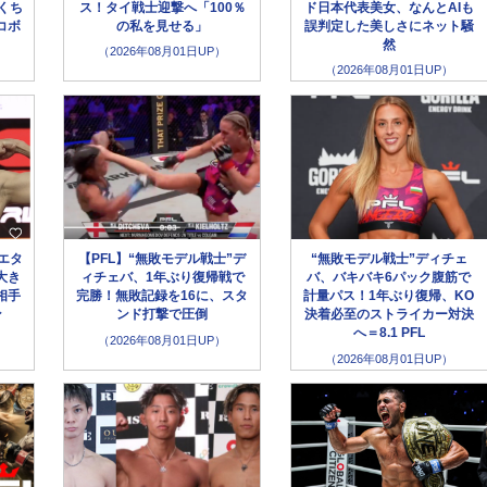
くち
ス！タイ戦士迎撃へ「100％
ド日本代表美女、なんとAIも
コボ
の私を見せる」
誤判定した美しさにネット騒
然
（2026年08月01日UP）
（2026年08月01日UP）
エタ
【PFL】“無敗モデル戦士”デ
“無敗モデル戦士”ディチェ
大き
ィチェバ、1年ぶり復帰戦で
バ、バキバキ6パック腹筋で
相手
完勝！無敗記録を16に、スタ
計量パス！1年ぶり復帰、KO
ン
ンド打撃で圧倒
決着必至のストライカー対決
へ＝8.1 PFL
（2026年08月01日UP）
（2026年08月01日UP）