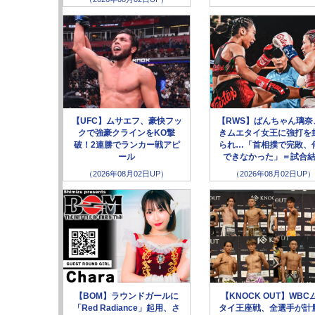
【UFC】ムサエフ、豪快フッ
【RWS】ぱんちゃん璃奈
クで強豪クラインをKO撃
きムエタイ女王に強打を
破！2連勝でランカー戦アピ
られ…「首相撲で完敗、
ール
できなかった」＝試合
（2026年08月02日UP）
（2026年08月02日UP）
【BOM】ラウンドガールに
【KNOCK OUT】WBC
「Red Radiance」起用、さ
タイ王座戦、全選手が計