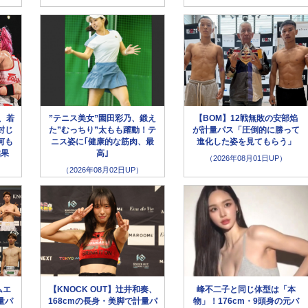
、若
”テニス美女”園田彩乃、鍛え
【BOM】12戦無敗の安部焰
封じ
た”むっちり”太もも躍動！テ
が計量パス「圧倒的に勝って
何も
ニス姿に｢健康的な筋肉、最
進化した姿を見てもらう」
結果
高｣
（2026年08月01日UP）
（2026年08月02日UP）
ムエ
【KNOCK OUT】辻井和奏、
峰不二子と同じ体型は「本
量パ
168cmの長身・美脚で計量パ
物」！176cm・9頭身の元バ