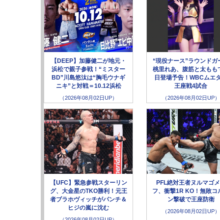
【DEEP】加藤健二が地元・
“現役ナース”ラウンドガ
浜松で親子参戦！“ミスター
桃里れあ、腹筋と太もも
BD”川島悠汰は“胸毛ウナギ
日登場予告！WBCムエ
ニキ”と対戦＝10.12浜松
王座戦4試合
（2026年08月02日UP）
（2026年08月02日UP）
【UFC】緊急参戦スターリン
PFL絶対王者ヌルマゴ
グ、大金星のTKO勝利！元王
フ、衝撃1R KO！無敗コ
者ブラホヴィッチがパンチ＆
ン撃破で王座防衛
ヒジの嵐に沈む
（2026年08月02日UP）
（2026年08月02日UP）