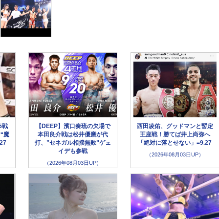
5戦
【DEEP】濱口奏琉の欠場で
西田凌佑、グッドマンと暫定
“魔
本田良介戦は松井優磨が代
王座戦！勝てば井上尚弥へ
27
打、”セネガル相撲無敗”ゲェ
「絶対に落とせない」=9.27
イデも参戦
（2026年08月03日UP）
（2026年08月03日UP）