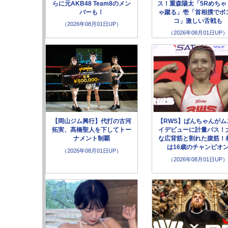
らに元AKB48 Team8のメン
ス！重森陽太「5Rめちゃ
バーも！
ゃ蹴る」壱「首相撲でボ
コ」激しい舌戦も
（2026年08月01日UP）
（2026年08月01日UP）
【岡山ジム興行】代打の古河
【RWS】ぱんちゃんがム
拓実、髙橋聖人を下してトー
イデビューに計量パス！
ナメント制覇
な広背筋と割れた腹筋！
は16歳のチャンピオ
（2026年08月01日UP）
（2026年08月01日UP）