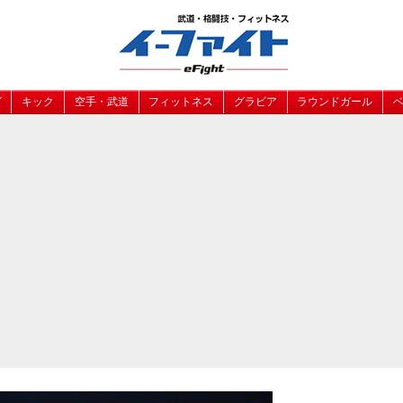
グ
キック
空手・武道
フィットネス
グラビア
ラウンドガール