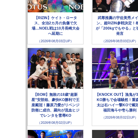
【RIZIN】ケイト・ロータ
武尊推薦の宇佐美秀メ
ス、全治2カ月の負傷で欠
ン、超RIZIN参戦決定！
場…NOEL戦は10月長崎大会
が「200kgでもやる」と
へ延期に
発言
（2026年08月03日UP）
（2026年08月03日UP）
【BOM】無敗の18歳“超新
【KNOCK OUT】漁鬼が
星”安部焰、豪快KO勝利で王
KO勝ちで会場騒然！重
座戴冠！藤原乃愛がリベンジ
太は右ハイ一撃KOで戴
防衛に成功、羅向が流血ヒジ
福田海斗や壱ら勝利
でレンタを雪辱KO
（2026年08月02日UP）
（2026年08月02日UP）