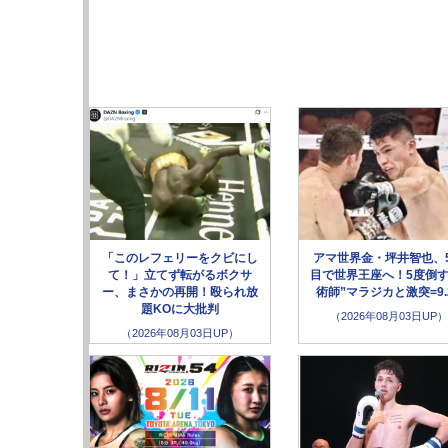
「このレフェリーをクビにし
アマ世界金・坪井智也、
て！」立てず転がるボクサ
目で世界王座へ！5度倒す
ー、まさかの再開！殴られ放
術師”マラジカと激突=9.
題KOに大批判
（2026年08月03日UP）
（2026年08月03日UP）