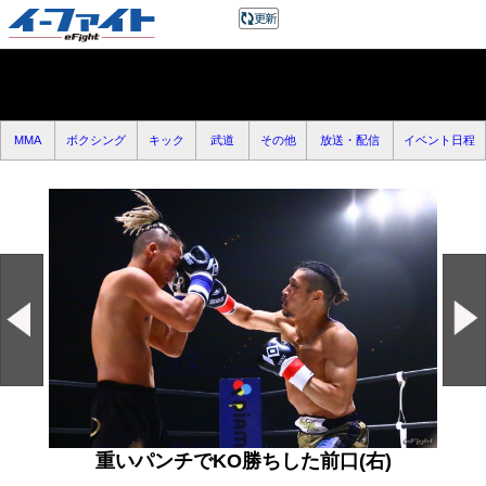
MMA
ボクシング
キック
武道
その他
放送・配信
イベント日程
重いパンチでKO勝ちした前口(右)