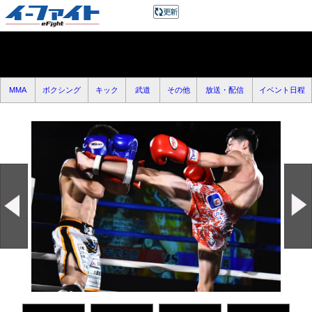
MMA
ボクシング
キック
武道
その他
放送・配信
イベント日程