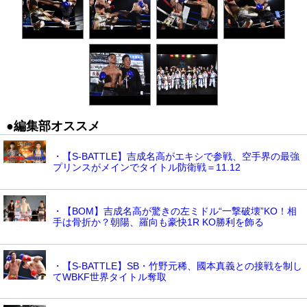
●編集部オススメ
・【S-BATTLE】吉成名高がエキシで参戦、空手界の最強
プリンスがメインでタイトル防衛戦＝11.12
・【BOM】吉成名高が驚きの左ミドル“一撃破壊”KO！相
手は骨折か？朝陽、羅向も豪快1R KO勝利を飾る
・【S-BATTLE】SB・竹野元稀、國本真義との接戦を制し
てWBKF世界タイトル奪取