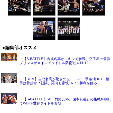
●編集部オススメ
・【S-BATTLE】吉成名高がエキシで参戦、空手界の最強
プリンスがメインでタイトル防衛戦＝11.12
・【BOM】吉成名高が驚きの左ミドル“一撃破壊”KO！相
手は骨折か？朝陽、羅向も豪快1R KO勝利を飾る
・【S-BATTLE】SB・竹野元稀、國本真義との接戦を制し
てWBKF世界タイトル奪取