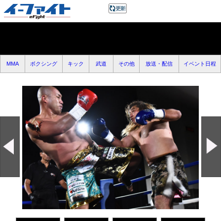
MMA
ボクシング
キック
武道
その他
放送・配信
イベント日程