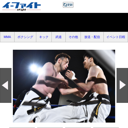
MMA
ボクシング
キック
武道
その他
放送・配信
イベント日程