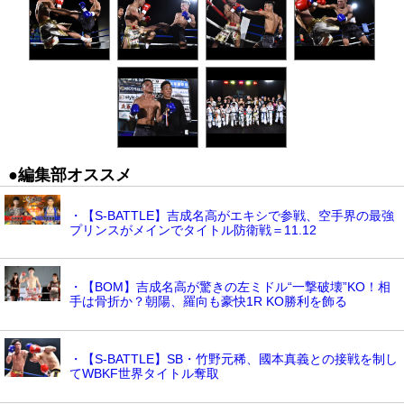
●編集部オススメ
・【S-BATTLE】吉成名高がエキシで参戦、空手界の最強
プリンスがメインでタイトル防衛戦＝11.12
・【BOM】吉成名高が驚きの左ミドル“一撃破壊”KO！相
手は骨折か？朝陽、羅向も豪快1R KO勝利を飾る
・【S-BATTLE】SB・竹野元稀、國本真義との接戦を制し
てWBKF世界タイトル奪取