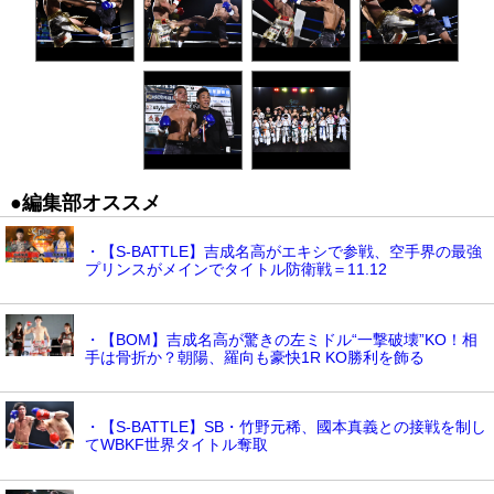
●編集部オススメ
・【S-BATTLE】吉成名高がエキシで参戦、空手界の最強
プリンスがメインでタイトル防衛戦＝11.12
・【BOM】吉成名高が驚きの左ミドル“一撃破壊”KO！相
手は骨折か？朝陽、羅向も豪快1R KO勝利を飾る
・【S-BATTLE】SB・竹野元稀、國本真義との接戦を制し
てWBKF世界タイトル奪取