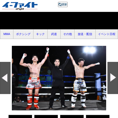
MMA
ボクシング
キック
武道
その他
放送・配信
イベント日程