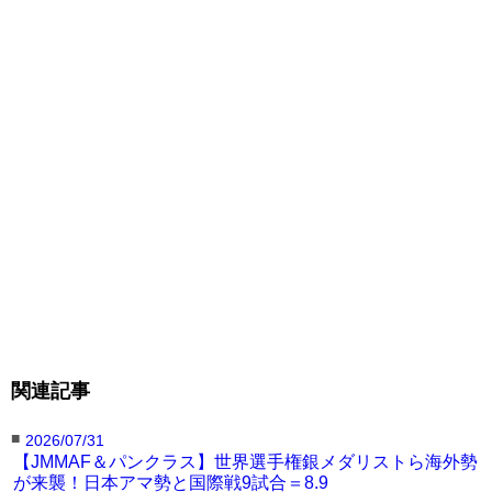
判定2-1 ※48-47、47-48、49-46
●岸田 宙大（パンクラス大阪稲垣組／同級3位）
※時田が新王者に
関連記事
■
2026/07/31
【JMMAF＆パンクラス】世界選手権銀メダリストら海外勢
が来襲！日本アマ勢と国際戦9試合＝8.9