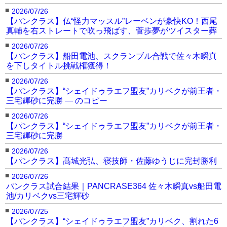
■
2026/07/26
【パンクラス】仏“怪力マッスル”レーベンが豪快KO！西尾
真輔を右ストレートで吹っ飛ばす、菅歩夢がツイスター葬
■
2026/07/26
【パンクラス】船田電池、スクランブル合戦で佐々木瞬真
を下しタイトル挑戦権獲得！
■
2026/07/26
【パンクラス】“シェイドゥラエフ盟友”カリベクが前王者・
三宅輝砂に完勝 — のコピー
■
2026/07/26
【パンクラス】“シェイドゥラエフ盟友”カリベクが前王者・
三宅輝砂に完勝
■
2026/07/26
【パンクラス】髙城光弘、寝技師・佐藤ゆうじに完封勝利
■
2026/07/26
パンクラス試合結果｜PANCRASE364 佐々木瞬真vs船田電
池/カリベクvs三宅輝砂
■
2026/07/25
【パンクラス】“シェイドゥラエフ盟友”カリベク、割れた6