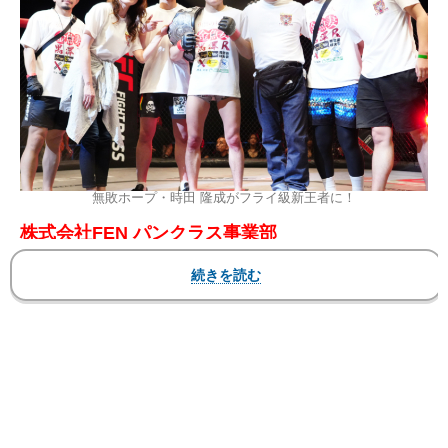
無敗ホープ・時田 隆成がフライ級新王者に！
株式会社FEN パンクラス事業部
『PANCRASE 362』
2026年5月31日（日）東京・立川ステージガーデ
ン
▼第14試合 メインイベント フライ級キング・オ
ブ・パンクラス・チャンピオンシップ 5分5R
◯時田 隆成（トライフォース東中野／同級1位）