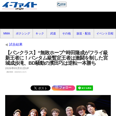
MMA
ボクシング
キック
武道
その他
放送・配信
イベント日程
試合結果
【パンクラス】“無敗ホープ”時田隆成がフライ級
新王者に！バンタム級暫定王者は激闘を制した宮
城成歩滝、BD騒動の濱田巧は逆転一本勝ち
2026年05月31日UP
（最終更新：2026/05/31 23:27）
フォロー