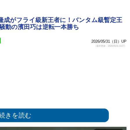
田隆成がフライ級新王者に！バンタム級暫定王
D騒動の濱田巧は逆転一本勝ち
2026/05/31（日）UP
（最終更新：2026/05/31 23:27）