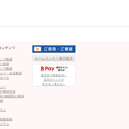
Mute
準々決勝 5分3R
ク
コンテンツ
ワンマッチで実施
ルームランナー展示販売
ング動画
ク講座
ング動画
ュー・会見動画
楽天IDで簡単決済！
ガール
楽天ポイントが
貯まる！使える！
ュー
打撃研究室
Kの格闘技の裏側
側
ラム
技最前線
コラム