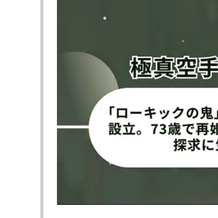
▼第9試合 バンタム級 5分3R
●矢澤 諒（フリー）
判定0-3 ※27-30、28-29×2
◯バラカトゥロ・アサドゥラエフ（タジキス