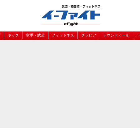
グ
キック
空手・武道
フィットネス
グラビア
ラウンドガール