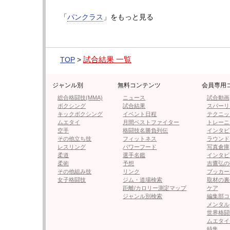
「
パンクラス
」をもっと見る
▼第8試合 ネオブラッドトーナメント フライ級 
◯時田 一生（BRAVE GYM）
一本 1R2分17秒 ※リアネイキッドチョー
試合結果 一覧
TOP
>
●藤野 武（パラエストラ八王子）
ジャンル別
無料コンテンツ
会員専用
※藤野が計量失敗のためキャッチウェイトの
総合格闘技(MMA)
ニュース
試合動画
※※時田は準決勝進出
ボクシング
試合結果
スパーリ
キックボクシング
イベント日程
テクニッ
ムエタイ
月間ベストファイター
トレーニ
空手
格闘技名勝負列伝
インタビ
その他立ち技
フィットネス
ラウンド
レスリング
パワーフード
写真倉庫
柔道
選手名鑑
インタビ
柔術
予想
吉鷹弘の
その他組み技
リンク
ブッカー
女子格闘技
ジム・道場検索
取材の裏
距離/カロリー測定マップ
ケア
ジャンル別検索
編集部コ
メンタル
世界格闘
ムエタイ
特集