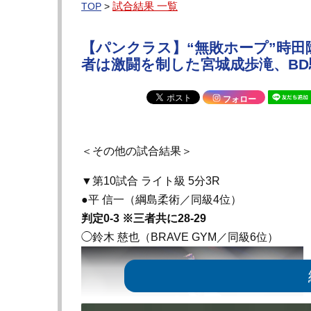
試合結果 一覧
TOP
>
【パンクラス】“無敗ホープ”時
者は激闘を制した宮城成歩滝、B
フォロー
＜その他の試合結果＞
▼第10試合 ライト級 5分3R
●平 信一（綱島柔術／同級4位）
判定0-3 ※三者共に28-29
◯鈴木 慈也（BRAVE GYM／同級6位）