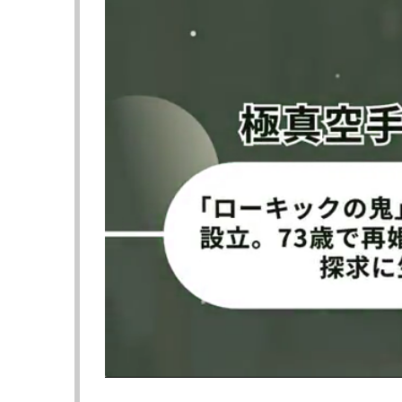
を狙う。
試合は1R開始からスタンド勝負の攻防。終
ェノフスキが大きくグラつくと、平川が怒涛
を追撃すると、レフェリーがストップした。
1R3
分
39
秒の快心の
KO
勝利。このフィニッ
これをリポストし「タイトル取るまで頑張れ
▶︎次ページは【フォト＆動画】平川、豪快フ
≪ 前の
フォロー
●編集部オススメ