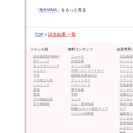
・【フォト＆動画】平川、豪快フ
「
海外MMA
」をもっと見る
・元ボクシング世界王者、素手ファ
試合結果 一覧
TOP
>
ジャンル別
無料コンテンツ
会員専用
・元K-1世界王者ヨードクンポン
返した」ファン驚き＝ONE
総合格闘技(MMA)
ニュース
試合動画
ボクシング
試合結果
スパーリ
キックボクシング
イベント日程
テクニッ
ムエタイ
月間ベストファイター
トレーニ
空手
格闘技名勝負列伝
インタビ
・【UFC】白目を剥いて失神！チ
その他立ち技
フィットネス
ラウンド
レスリング
パワーフード
写真倉庫
柔道
選手名鑑
インタビ
柔術
予想
吉鷹弘の
その他組み技
リンク
ブッカー
・わずか12秒、失神KOで新王者
女子格闘技
ジム・道場検索
取材の裏
距離/カロリー測定マップ
ケア
ジャンル別検索
編集部コ
メンタル
世界格闘
ムエタイ
特集