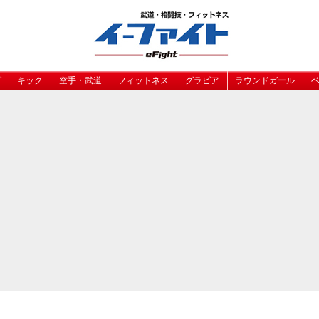
グ
キック
空手・武道
フィットネス
グラビア
ラウンドガール