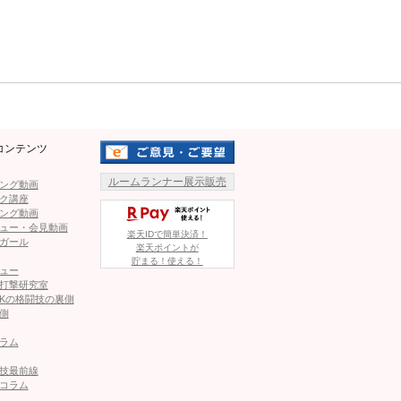
ックが炸裂！怒涛ラッシュで快心のKO勝利
Mute
イトでKO負け！豪快な大の字ダウン＝BKFC
コンテンツ
、豪快フックで戦慄のKOデビュー！「一発で勝負をひっくり
ルームランナー展示販売
ング動画
ク講座
ング動画
ュー・会見動画
ョーク一本勝ちに「レフェリー、止めるのが遅くないか…」
楽天IDで簡単決済！
ガール
楽天ポイントが
貯まる！使える！
ュー
打撃研究室
Kの格闘技の裏側
に！敗者がレフェリーにタックルするハプニングも＝海外MMA
側
ラム
技最前線
この記事が気に入ったら
コラム