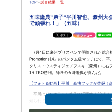
試合結果 一覧
TOP
>
五味隆典”弟子”平川智也、豪州大
で頑張れ！」（五味）
フォロー
7月4日に豪州ブリスベンで開催された総合格闘
Promotions14』のバンタム級マッチにて
クリス・ウスティジェノフスキ（豪州）に右
1R TKO勝利。師匠の五味隆典が喜んだ。
【フォト＆動画】平川、豪快フックが炸裂！怒
平川はパンクラスと修斗で活躍する38歳ベ
知られており、キャリア14勝で8フィニッシュ
豪州のMMA大会にはこれが2戦目。Eterna