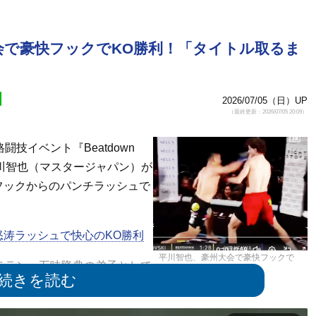
会で豪快フックでKO勝利！「タイトル取るま
2026/07/05（日）UP
（最終更新：2026/07/05 20:09）
技イベント『Beatdown
、平川智也（マスタージャパン）が
フックからのパンチラッシュで
涛ラッシュで快心のKO勝利
平川智也、豪州大会で豪快フックで
テラン。五味隆典の弟子として
KO勝利！
（6KO・2一本）を誇る。
l MMA3勝1敗を誇る強敵ウスティジェノフスキを相手に初勝利