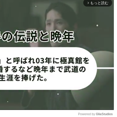
もっと読む
arrow_forward_ios
盤、平川は左ストレートからの右フック。これでウスティジ
のパンチラッシュ！倒れたウスティジェノフスキにパウンド
シュ映像を平川本人が自身の
X
に投稿すると、師匠の五味が
！」と激励のメッセージを送った。
ックが炸裂！怒涛ラッシュで快心のKO勝利
1
2
ページへ
次のページへ ≫
Powered by 
GliaStudios