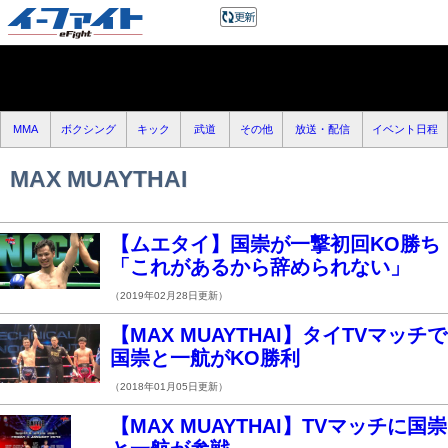
MMA
ボクシング
キック
武道
その他
放送・配信
イベント日程
MAX MUAYTHAI
【ムエタイ】国崇が一撃初回KO勝ち
「これがあるから辞められない」
（2019年02月28日更新）
【MAX MUAYTHAI】タイTVマッチで
国崇と一航がKO勝利
（2018年01月05日更新）
【MAX MUAYTHAI】TVマッチに国崇