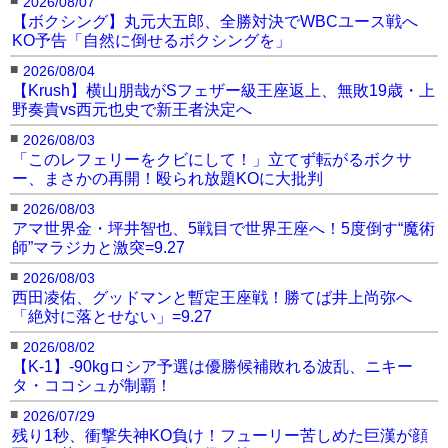
2026/08/07
【ボクシング】丸元大五郎、全勝対決でWBCユース戦へ
KO予告「自然に倒せるボクシングを」
■
2026/08/04
【Krush】横山朋哉がSフェザー級王座返上、無敗19歳・上
野奏貴vs西元也史で新王者決定へ
■
2026/08/03
「このレフェリーをクビにして！」立てず転がるボクサ
ー、まさかの再開！殴られ放題KOに大批判
■
2026/08/03
アマ世界金・坪井智也、5戦目で世界王座へ！5度倒す“魔術
師”マラジカと激突=9.27
■
2026/08/03
西田凌佑、グッドマンと暫定王座戦！勝てば井上尚弥へ
「絶対に落とせない」=9.27
■
2026/08/02
【K-1】-90kgロシア予選は優勝候補敗れる波乱、ニキー
タ・ココシュが制覇！
■
2026/07/29
残り1秒、衝撃失神KO負け！フューリー苦しめた巨漢が顔