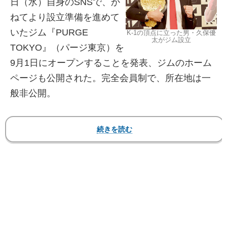
日（水）自身のSNSで、か
ねてより設立準備を進めて
いたジム『PURGE
K-1の頂点に立った男・久保優
太がジム設立
TOKYO』（パージ東京）を
9月1日にオープンすることを発表、ジムのホーム
ページも公開された。完全会員制で、所在地は一
般非公開。
公式サイトでは「世界チャンピオンたちが監修
するパーソナル特化型ジム」と謳っており、「他
のトレーニングジムには真似できない『本気』の
人のための、『本物』のトレーニングジム。個々
のレベルや能力に応じた最適のトレーニングを提
供し、それぞれの目的に合ったカリキュラムで丁
寧にバックアップ。運動初心者から現役のファイ
ターまでご利用いただけます」と、説明してい