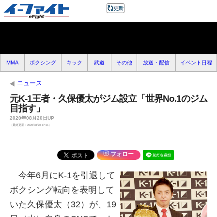
MMA
ボクシング
キック
武道
その他
放送・配信
イベント日程
ニュース
元K-1王者・久保優太がジム設立「世界No.1のジム
目指す」
2020年08月20日UP
（最終更新：2020/08/20 17:11）
フォロー
今年6月にK-1を引退して
ボクシング転向を表明して
いた久保優太（32）が、19