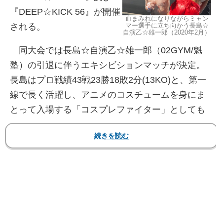
『DEEP☆KICK 56』が開催
血まみれになりながらミャン
マー選手に立ち向かう長島☆
される。
自演乙☆雄一郎（2020年2月）
同大会では長島☆自演乙☆雄一郎（02GYM/魁
塾）の引退に伴うエキシビションマッチが決定。
長島はプロ戦績43戦23勝18敗2分(13KO)と、第一
線で長く活躍し、アニメのコスチュームを身にま
とって入場する「コスプレファイター」としても
人気を博した。