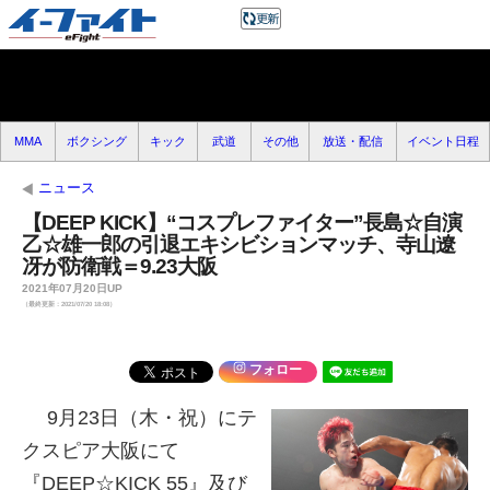
MMA
ボクシング
キック
武道
その他
放送・配信
イベント日程
ニュース
【DEEP KICK】“コスプレファイター”長島☆自演
乙☆雄一郎の引退エキシビションマッチ、寺山遼
冴が防衛戦＝9.23大阪
2021年07月20日UP
（最終更新：2021/07/20 18:08）
フォロー
9月23日（木・祝）にテ
クスピア大阪にて
『DEEP☆KICK 55』及び