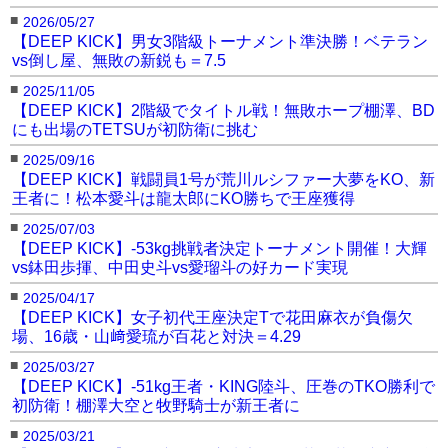
■
2026/05/27
【DEEP KICK】男女3階級トーナメント準決勝！ベテラン
vs倒し屋、無敗の新鋭も＝7.5
■
2025/11/05
【DEEP KICK】2階級でタイトル戦！無敗ホープ棚澤、BD
にも出場のTETSUが初防衛に挑む
■
2025/09/16
【DEEP KICK】戦闘員1号が荒川ルシファー大夢をKO、新
王者に！松本愛斗は龍太郎にKO勝ちで王座獲得
■
2025/07/03
【DEEP KICK】-53kg挑戦者決定トーナメント開催！大輝
vs鉢田歩揮、中田史斗vs愛瑠斗の好カード実現
■
2025/04/17
【DEEP KICK】女子初代王座決定Tで花田麻衣が負傷欠
場、16歳・山﨑愛琉が百花と対決＝4.29
■
2025/03/27
【DEEP KICK】-51kg王者・KING陸斗、圧巻のTKO勝利で
初防衛！棚澤大空と牧野騎士が新王者に
■
2025/03/21