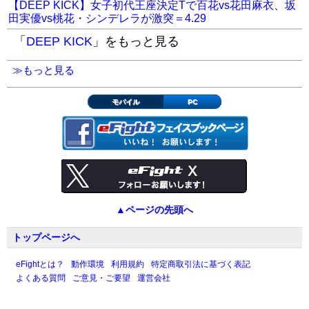
【DEEP KICK】女子初代王座決定Tで百花vs花田麻衣、坂
田実優vs桃花・シンデレラが激突＝4.29
「
DEEP KICK
」をもっと見る
≫もっと見る
モバイル
PC
▲ページの先頭へ
トップページへ
eFightとは？
動作環境
利用規約
特定商取引法に基づく表記
よくある質問
ご意見・ご要望
運営会社