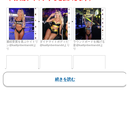
連続受賞を喜ぶケイトリ
ダイナマイトボディだ
ラウンドボードを掲げる
ン@kaitlynbertranddよ
@kaitlynbertranddより
姿@kaitlynbertranddよ
り
り
ビーチでビキニ
モデルとしても活躍
日々フィットネスを行う
@kaitlynbertranddより
@kaitlynbertranddより
@kaitlynbertranddより