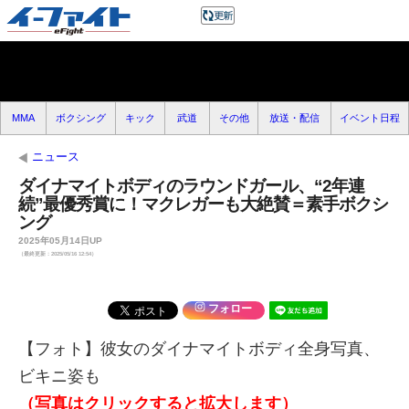
MMA
ボクシング
キック
武道
その他
放送・配信
イベント日程
ニュース
ダイナマイトボディのラウンドガール、“2年連
続”最優秀賞に！マクレガーも大絶賛＝素手ボクシ
ング
2025年05月14日UP
（最終更新：2025/05/16 12:54）
フォロー
【フォト】彼女のダイナマイトボディ全身写真、
ビキニ姿も
（写真はクリックすると拡大します）