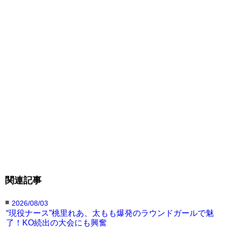
ドレス姿のケイトリン
ドレス姿のケイトリン
BKFC人気のラウンドガ
@kaitlynbertranddより
@kaitlynbertranddより
ールだ
@kaitlynbertranddより
◀︎このフォトの記事にもどる
関連記事
■
2026/08/03
“現役ナース”桃里れあ、太もも爆発のラウンドガールで魅
了！KO続出の大会にも興奮