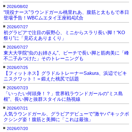
■
2026/08/02
“現役ナース”ラウンドガール桃里れあ、腹筋と太ももで本日
登場予告！WBCムエタイ王座戦4試合
■
2026/07/27
初グラビアで注目の荻野心、ミニからスラリ長い脚！“KO
祭り”に「見応えありまくり」
■
2026/07/27
東大大学院“虫のお姉さん”、ビーチで長い脚と筋肉美に「峰
不二子みつけた」そのトレーニングも
■
2026/07/25
【フィットネス】グラドルトレーナーSakura、浜辺でビキ
ニスクワット！＝鍛えた桃尻で話題
■
2026/07/23
「いったい何頭身！？」世界戦ラウンドガールの“ミス島
根”、長い脚と抜群スタイルに熱視線
■
2026/07/21
人気ラウンドガール、グラビアデビューで”激ヤバ”キックボ
クシング姿！腹筋と美脚に「これは最強」
■
2026/07/20