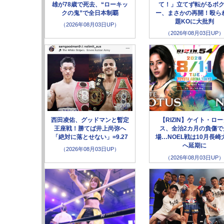
雄が78歳で死去、“ローキッ
て！」立てず転がるボ
クの鬼”で全日本制覇
ー、まさかの再開！殴ら
題KOに大批判
（2026年08月03日UP）
（2026年08月03日UP）
西田凌佑、グッドマンと暫定
【RIZIN】ケイト・ロ
王座戦！勝てば井上尚弥へ
ス、全治2カ月の負傷で
「絶対に落とせない」=9.27
場…NOEL戦は10月長崎
へ延期に
（2026年08月03日UP）
（2026年08月03日UP）