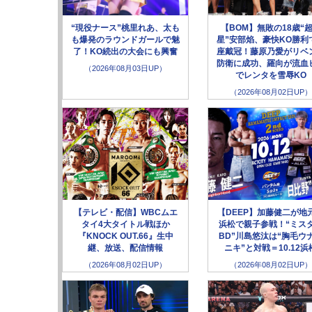
“現役ナース”桃里れあ、太も
【BOM】無敗の18歳“
も爆発のラウンドガールで魅
星”安部焰、豪快KO勝利
了！KO続出の大会にも興奮
座戴冠！藤原乃愛がリベ
防衛に成功、羅向が流血
（2026年08月03日UP）
でレンタを雪辱KO
（2026年08月02日UP）
【テレビ・配信】WBCムエ
【DEEP】加藤健二が地
タイ4大タイトル戦ほか
浜松で親子参戦！“ミス
『KNOCK OUT.66』生中
BD”川島悠汰は“胸毛ウ
継、放送、配信情報
ニキ”と対戦＝10.12浜
（2026年08月02日UP）
（2026年08月02日UP）