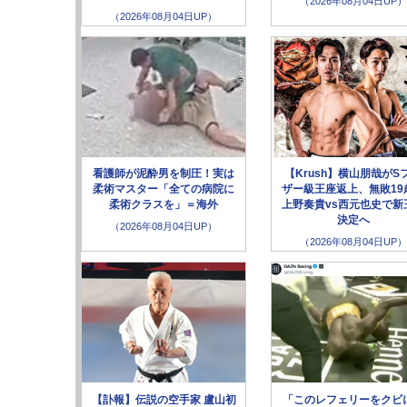
（2026年08月04日UP）
（2026年08月04日UP）
看護師が泥酔男を制圧！実は
【Krush】横山朋哉がS
柔術マスター「全ての病院に
ザー級王座返上、無敗19
柔術クラスを」＝海外
上野奏貴vs西元也史で新
決定へ
（2026年08月04日UP）
（2026年08月04日UP）
【訃報】伝説の空手家 盧山初
「このレフェリーをクビ