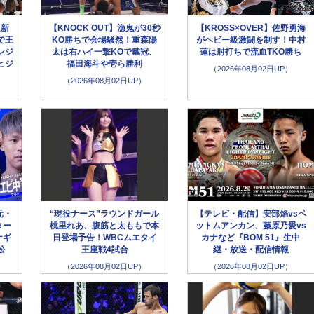
超新
【KNOCK OUT】漁鬼が30秒
【KROSS×OVER】佐野勇海
で王
KO勝ちで会場騒然！重森陽
がヘビー級激闘を制す！中村
ンジ
太は右ハイ一撃KOで戴冠、
蓮は肘打ちで流血TKO勝ち
ヒジ
福田海斗や壱ら勝利
（2026年08月02日UP）
（2026年08月02日UP）
元・
“現役ナース”ラウンドガール
【テレビ・配信】安部焰vsペ
ター
桃里れあ、腹筋と太ももで本
ットムアンカン、藤原乃愛vs
ナギ
日登場予告！WBCムエタイ
カナなど『BOM 51』生中
松
王座戦4試合
継・放送・配信情報
（2026年08月02日UP）
（2026年08月02日UP）