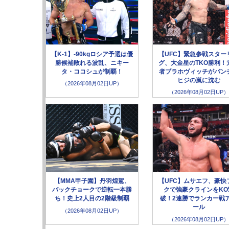
【K-1】-90kgロシア予選は優
【UFC】緊急参戦スター
勝候補敗れる波乱、ニキー
グ、大金星のTKO勝利！
タ・ココシュが制覇！
者ブラホヴィッチがパン
ヒジの嵐に沈む
（2026年08月02日UP）
（2026年08月02日UP）
【MMA甲子園】丹羽煌駕、
【UFC】ムサエフ、豪快
バックチョークで逆転一本勝
クで強豪クラインをKO
ち！史上2人目の2階級制覇
破！2連勝でランカー戦
ール
（2026年08月02日UP）
（2026年08月02日UP）