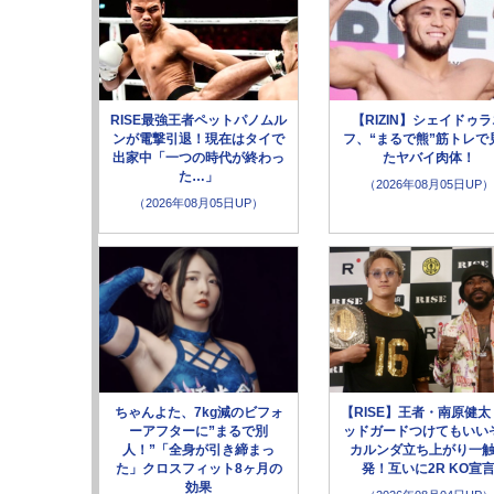
RISE最強王者ペットパノムル
【RIZIN】シェイドゥ
ンが電撃引退！現在はタイで
フ、“まるで熊”筋トレで
出家中「一つの時代が終わっ
たヤバイ肉体！
た…」
（2026年08月05日UP）
（2026年08月05日UP）
ちゃんよた、7kg減のビフォ
【RISE】王者・南原健太
ーアフターに”まるで別
ッドガードつけてもいい
人！”「全身が引き締まっ
カルンダ立ち上がり一
た」クロスフィット8ヶ月の
発！互いに2R KO宣
効果