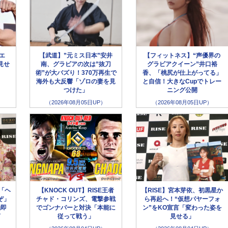
ラエ
【武道】”元ミス日本”安井
【フィットネス】“声優界の
見せ
南、グラビアの次は”抜刀
グラビアクイーン”井口裕
術”が大バズり！370万再生で
香、「桃尻が仕上がってる」
海外も大反響「ゾロの妻を見
と自信！大きなCupでトレー
つけた」
ニング公開
（2026年08月05日UP）
（2026年08月05日UP）
「ヘ
【KNOCK OUT】RISE王者
【RISE】宮本芽依、初黒星か
ぞ」
チャド・コリンズ、電撃参戦
ら再起へ！“仮想パヤーフォ
触即
でゴンナパーと対決「本能に
ン”をKO宣言「変わった姿を
言
従って戦う」
見せる」