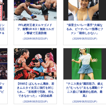
リン
PFL絶対王者ヌルマゴメド
”保育士×バレー選手”大城な
元王
フ、衝撃1R KO！無敗コルガ
るみ、ビーチバレー指導にフ
チ＆
ン撃破で王座防衛
ァン「期待しかない」
（2026年08月02日UP）
（2026年08月02日UP）
フッ
【RWS】ぱんちゃん璃奈、若
”テニス美女”園田彩乃、鍛え
撃
きムエタイ女王に強打を封じ
た”むっちり”太もも躍動！テ
アピ
られ…「首相撲で完敗、何も
ニス姿に｢健康的な筋肉、最
できなかった」＝試合結果
高｣
（2026年08月02日UP）
（2026年08月02日UP）