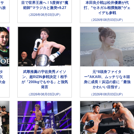
クサ
目で世界王座へ！5度倒す“魔
本田良介戦は松井優磨が代
れ放
術師”マラジカと激突=9.27
打、”セネガル相撲無敗”ゲェ
イデも参戦
（2026年08月03日UP）
（2026年08月03日UP）
ータ
武尊推薦の宇佐美秀メイソ
元“8頭身ファイタ
欠
ン、超RIZIN参戦決定！相手
ー”AKARI、ムッチリな８頭
大会
が「200kgでもやる」と強気
身に成長！浜辺の姿に「最強
発言
かわいい目指す」
（2026年08月03日UP）
（2026年08月03日UP）