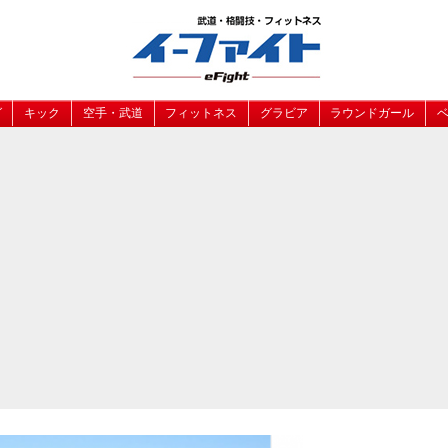
グ
キック
空手・武道
フィットネス
グラビア
ラウンドガール