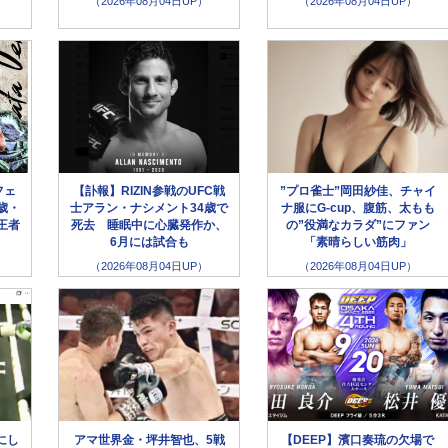
（2026年08月04日UP）
（2026年08月04日UP）
フェ
【訃報】RIZIN参戦のUFC戦
”プロ雀士”岡田紗佳、チャイ
歳・
士アラン・ナシメント34歳で
ナ服にG-cup、腹筋、太もも
王者
死去 睡眠中に心臓発作か、
の”役満なカラダ”にファン
6月には試合も
「素晴らしい筋肉」
（2026年08月04日UP）
（2026年08月04日UP）
にし
アマ世界金・坪井智也、5戦
【DEEP】濱口奏琉の欠場で