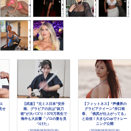
ラエ
【武道】”元ミス日本”安井
【フィットネス】“声優界の
見せ
南、グラビアの次は”抜刀
グラビアクイーン”井口裕
術”が大バズり！370万再生で
香、「桃尻が仕上がってる」
海外も大反響「ゾロの妻を見
と自信！大きなCupでトレー
つけた」
ニング公開
（2026年08月05日UP）
（2026年08月05日UP）