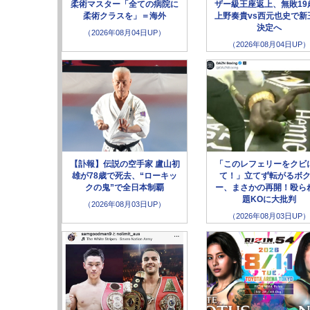
柔術マスター「全ての病院に
ザー級王座返上、無敗19
柔術クラスを」＝海外
上野奏貴vs西元也史で新
決定へ
（2026年08月04日UP）
（2026年08月04日UP）
【訃報】伝説の空手家 盧山初
「このレフェリーをクビ
雄が78歳で死去、“ローキッ
て！」立てず転がるボ
クの鬼”で全日本制覇
ー、まさかの再開！殴ら
題KOに大批判
（2026年08月03日UP）
（2026年08月03日UP）