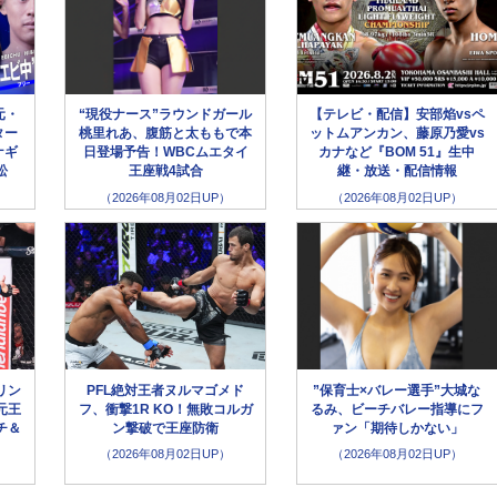
元・
“現役ナース”ラウンドガール
【テレビ・配信】安部焰vsペ
ター
桃里れあ、腹筋と太ももで本
ットムアンカン、藤原乃愛vs
ナギ
日登場予告！WBCムエタイ
カナなど『BOM 51』生中
松
王座戦4試合
継・放送・配信情報
（2026年08月02日UP）
（2026年08月02日UP）
リン
PFL絶対王者ヌルマゴメド
”保育士×バレー選手”大城な
元王
フ、衝撃1R KO！無敗コルガ
るみ、ビーチバレー指導にフ
チ＆
ン撃破で王座防衛
ァン「期待しかない」
（2026年08月02日UP）
（2026年08月02日UP）