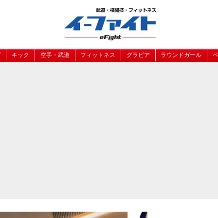
グ
キック
空手・武道
フィットネス
グラビア
ラウンドガール