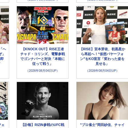
「ヘ
【KNOCK OUT】RISE王者
【RISE】宮本芽依、初黒星か
ぞ」
チャド・コリンズ、電撃参戦
ら再起へ！“仮想パヤーフォ
触即
でゴンナパーと対決「本能に
ン”をKO宣言「変わった姿を
言
従って戦う」
見せる」
（2026年08月04日UP）
（2026年08月04日UP）
フェ
【訃報】RIZIN参戦のUFC戦
”プロ雀士”岡田紗佳、チャイ