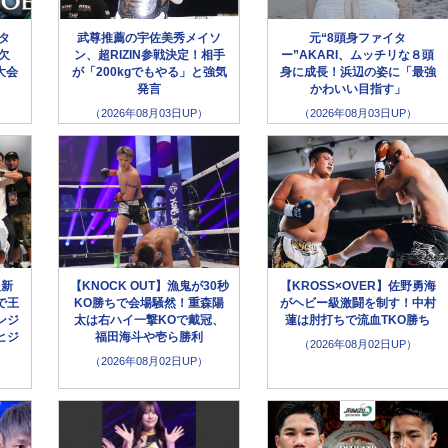
ータ
武尊推薦の宇佐美秀メイソ
元“8頭身ファイタ
欠
ン、超RIZIN参戦決定！相手
ー”AKARI、ムッチリな８頭
大会
が「200kgでもやる」と強気
身に成長！浜辺の姿に「最強
発言
かわいい目指す」
（2026年08月03日UP）
（2026年08月03日UP）
超新
【KNOCK OUT】漁鬼が30秒
【KROSS×OVER】佐野勇海
で王
KO勝ちで会場騒然！重森陽
がヘビー級激闘を制す！中村
ンジ
太は右ハイ一撃KOで戴冠、
蓮は肘打ちで流血TKO勝ち
ヒジ
福田海斗や壱ら勝利
（2026年08月02日UP）
（2026年08月02日UP）