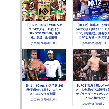
【テレビ・配信】WBCムエ
【DEEP】加藤健二が地
タイ4大タイトル戦ほか
浜松で親子参戦！“ミス
『KNOCK OUT.66』生中
BD”川島悠汰は“胸毛ウ
継、放送、配信情報
ニキ”と対戦＝10.12浜
（2026年08月02日UP）
（2026年08月02日UP）
【K-1】-90kgロシア予選は優
【UFC】緊急参戦スター
勝候補敗れる波乱、ニキー
グ、大金星のTKO勝利！
タ・ココシュが制覇！
者ブラホヴィッチがパン
ヒジの嵐に沈む
（2026年08月02日UP）
（2026年08月02日UP）