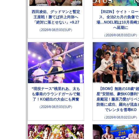
西田凌佑、グッドマンと暫定
【RIZIN】ケイト・ロ
王座戦！勝てば井上尚弥へ
ス、全治2カ月の負傷で
「絶対に落とせない」=9.27
場…NOEL戦は10月長崎
へ延期に
（2026年08月03日UP）
（2026年08月03日UP）
“現役ナース”桃里れあ、太も
【BOM】無敗の18歳“
も爆発のラウンドガールで魅
星”安部焰、豪快KO勝利
了！KO続出の大会にも興奮
座戴冠！藤原乃愛がリベ
防衛に成功、羅向が流血
（2026年08月03日UP）
でレンタを雪辱KO
（2026年08月02日UP）