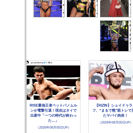
RISE最強王者ペットパノムル
【RIZIN】シェイドゥ
ンが電撃引退！現在はタイで
フ、“まるで熊”筋トレで
出家中「一つの時代が終わっ
たヤバイ肉体！
た…」
（2026年08月05日UP）
（2026年08月05日UP）