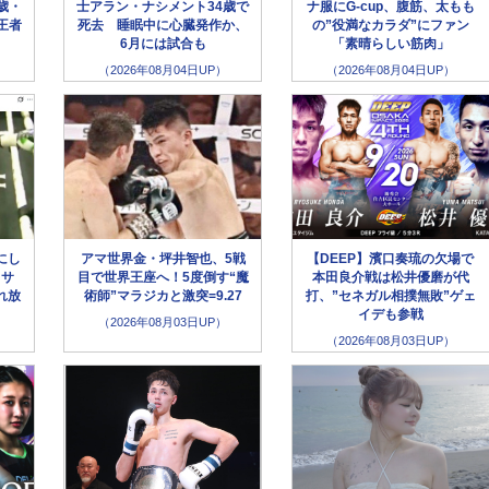
歳・
士アラン・ナシメント34歳で
ナ服にG-cup、腹筋、太もも
王者
死去 睡眠中に心臓発作か、
の”役満なカラダ”にファン
6月には試合も
「素晴らしい筋肉」
（2026年08月04日UP）
（2026年08月04日UP）
にし
アマ世界金・坪井智也、5戦
【DEEP】濱口奏琉の欠場で
クサ
目で世界王座へ！5度倒す“魔
本田良介戦は松井優磨が代
れ放
術師”マラジカと激突=9.27
打、”セネガル相撲無敗”ゲェ
イデも参戦
（2026年08月03日UP）
（2026年08月03日UP）