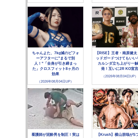
ちゃんよた、7kg減のビフォ
【RISE】王者・南原健太
ーアフターに”まるで別
ッドガードつけてもいい
人！”「全身が引き締まっ
カルンダ立ち上がり一
た」クロスフィット8ヶ月の
発！互いに2R KO宣
効果
（2026年08月04日UP）
（2026年08月04日UP）
看護師が泥酔男を制圧！実は
【Krush】横山朋哉がS