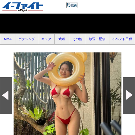
MMA
ボクシング
キック
武道
その他
放送・配信
イベント日程