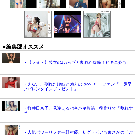
●編集部オススメ
・【フォト】彼女のJカップと割れた腹筋！ビキニ姿も
・えなこ、割れた腹筋と魅力の“おへそ”！ファン「一足早
いバレンタインプレゼント」
・桜井日奈子、見違えるバキバキ腹筋！役作りで「割れす
ぎ」
・人気パワーリフター野村優、初グラビアもまさかの「ご