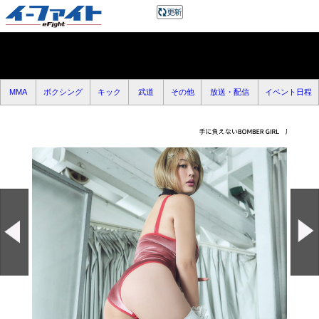
MMA
ボクシング
キック
武道
その他
放送・配信
イベント日程