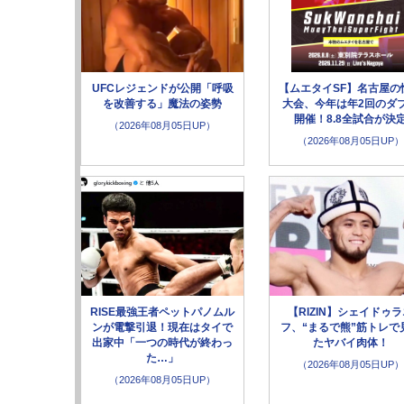
UFCレジェンドが公開「呼吸
【ムエタイSF】名古屋の
を改善する」魔法の姿勢
大会、今年は年2回のダ
開催！8.8全試合が決
（2026年08月05日UP）
（2026年08月05日UP）
RISE最強王者ペットパノムル
【RIZIN】シェイドゥ
ンが電撃引退！現在はタイで
フ、“まるで熊”筋トレで
出家中「一つの時代が終わっ
たヤバイ肉体！
た…」
（2026年08月05日UP）
（2026年08月05日UP）