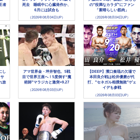
王者
死去 睡眠中に心臓発作か、
の”役満なカラダ”にファン
6月には試合も
「素晴らしい筋肉」
（2026年08月04日UP）
（2026年08月04日UP）
にし
アマ世界金・坪井智也、5戦
【DEEP】濱口奏琉の欠場で
クサ
目で世界王座へ！5度倒す“魔
本田良介戦は松井優磨が代
れ放
術師”マラジカと激突=9.27
打、”セネガル相撲無敗”ゲェ
イデも参戦
（2026年08月03日UP）
（2026年08月03日UP）