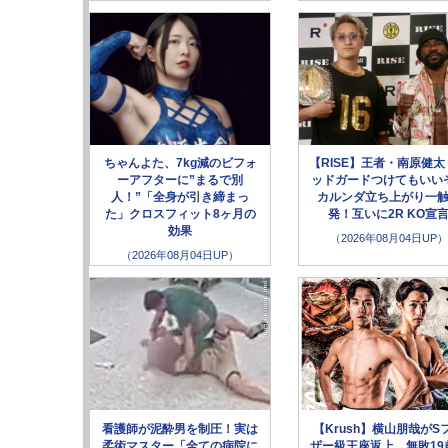
ちゃんよた、7kg減のビフォ
【RISE】王者・南原健太
ーアフターに”まるで別
ッドガードつけてもいい
人！”「全身が引き締まっ
カルンダ立ち上がり一
た」クロスフィット8ヶ月の
発！互いに2R KO宣
効果
（2026年08月04日UP）
（2026年08月04日UP）
看護師が泥酔男を制圧！実は
【Krush】横山朋哉がS
柔術マスター「全ての病院に
ザー級王座返上、無敗19