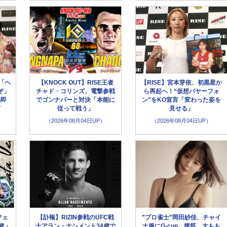
「ヘ
【KNOCK OUT】RISE王者
【RISE】宮本芽依、初黒星か
ぞ」
チャド・コリンズ、電撃参戦
ら再起へ！“仮想パヤーフォ
触即
でゴンナパーと対決「本能に
ン”をKO宣言「変わった姿を
言
従って戦う」
見せる」
（2026年08月04日UP）
（2026年08月04日UP）
フェ
【訃報】RIZIN参戦のUFC戦
”プロ雀士”岡田紗佳、チャイ
歳・
士アラン・ナシメント34歳で
ナ服にG-cup、腹筋、太もも