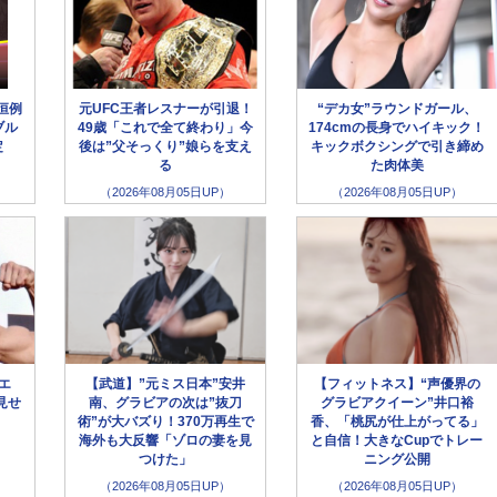
恒例
元UFC王者レスナーが引退！
“デカ女”ラウンドガール、
ブル
49歳「これで全て終わり」今
174cmの長身でハイキック！
定
後は”父そっくり”娘らを支え
キックボクシングで引き締め
る
た肉体美
（2026年08月05日UP）
（2026年08月05日UP）
ラエ
【武道】”元ミス日本”安井
【フィットネス】“声優界の
見せ
南、グラビアの次は”抜刀
グラビアクイーン”井口裕
術”が大バズり！370万再生で
香、「桃尻が仕上がってる」
海外も大反響「ゾロの妻を見
と自信！大きなCupでトレー
つけた」
ニング公開
（2026年08月05日UP）
（2026年08月05日UP）