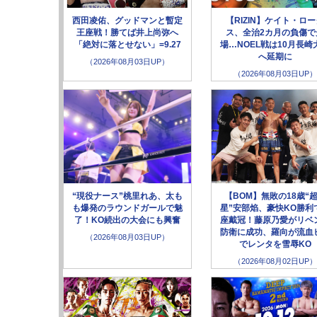
西田凌佑、グッドマンと暫定
【RIZIN】ケイト・ロ
王座戦！勝てば井上尚弥へ
ス、全治2カ月の負傷で
「絶対に落とせない」=9.27
場…NOEL戦は10月長崎
へ延期に
（2026年08月03日UP）
（2026年08月03日UP）
“現役ナース”桃里れあ、太も
【BOM】無敗の18歳“
も爆発のラウンドガールで魅
星”安部焰、豪快KO勝利
了！KO続出の大会にも興奮
座戴冠！藤原乃愛がリベ
防衛に成功、羅向が流血
（2026年08月03日UP）
でレンタを雪辱KO
（2026年08月02日UP）