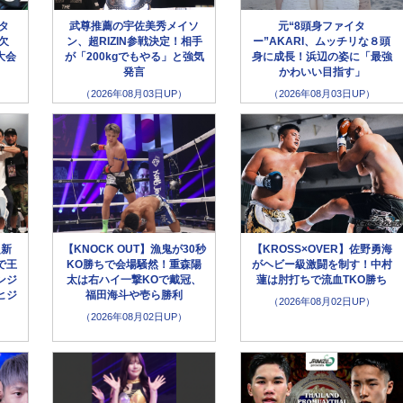
ータ
武尊推薦の宇佐美秀メイソ
元“8頭身ファイタ
欠
ン、超RIZIN参戦決定！相手
ー”AKARI、ムッチリな８頭
大会
が「200kgでもやる」と強気
身に成長！浜辺の姿に「最強
発言
かわいい目指す」
（2026年08月03日UP）
（2026年08月03日UP）
超新
【KNOCK OUT】漁鬼が30秒
【KROSS×OVER】佐野勇海
で王
KO勝ちで会場騒然！重森陽
がヘビー級激闘を制す！中村
ンジ
太は右ハイ一撃KOで戴冠、
蓮は肘打ちで流血TKO勝ち
ヒジ
福田海斗や壱ら勝利
（2026年08月02日UP）
（2026年08月02日UP）