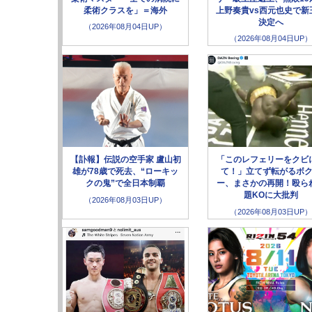
柔術クラスを」＝海外
上野奏貴vs西元也史で新
決定へ
（2026年08月04日UP）
（2026年08月04日UP）
【訃報】伝説の空手家 盧山初
「このレフェリーをクビ
雄が78歳で死去、“ローキッ
て！」立てず転がるボ
クの鬼”で全日本制覇
ー、まさかの再開！殴ら
題KOに大批判
（2026年08月03日UP）
（2026年08月03日UP）