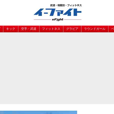
グ
キック
空手・武道
フィットネス
グラビア
ラウンドガール