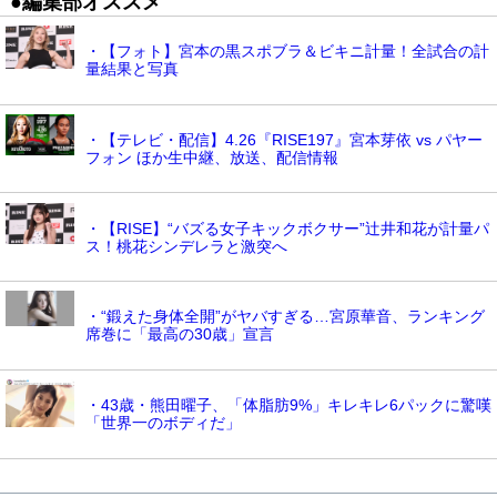
●編集部オススメ
・【フォト】宮本の黒スポブラ＆ビキニ計量！全試合の計
量結果と写真
・【テレビ・配信】4.26『RISE197』宮本芽依 vs パヤー
フォン ほか生中継、放送、配信情報
・【RISE】“バズる女子キックボクサー”辻井和花が計量パ
ス！桃花シンデレラと激突へ
・“鍛えた身体全開”がヤバすぎる…宮原華音、ランキング
席巻に「最高の30歳」宣言
・43歳・熊田曜子、「体脂肪9%」キレキレ6パックに驚嘆
「世界一のボディだ」