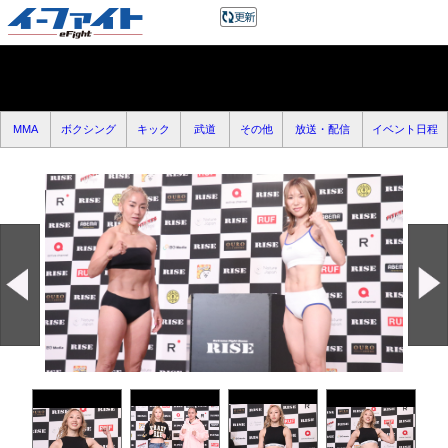
MMA
ボクシング
キック
武道
その他
放送・配信
イベント日程