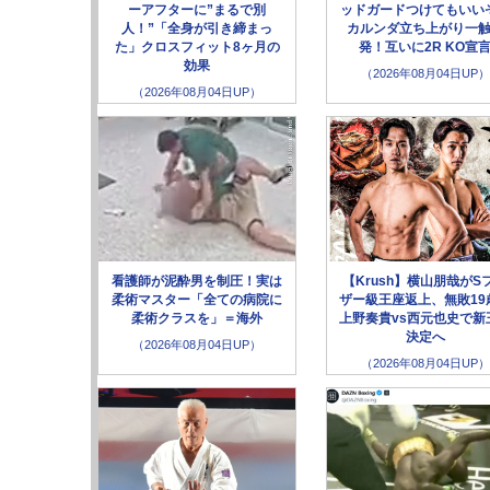
ーアフターに”まるで別
ッドガードつけてもいい
人！”「全身が引き締まっ
カルンダ立ち上がり一
た」クロスフィット8ヶ月の
発！互いに2R KO宣
効果
（2026年08月04日UP）
（2026年08月04日UP）
看護師が泥酔男を制圧！実は
【Krush】横山朋哉がS
柔術マスター「全ての病院に
ザー級王座返上、無敗19
柔術クラスを」＝海外
上野奏貴vs西元也史で新
決定へ
（2026年08月04日UP）
（2026年08月04日UP）