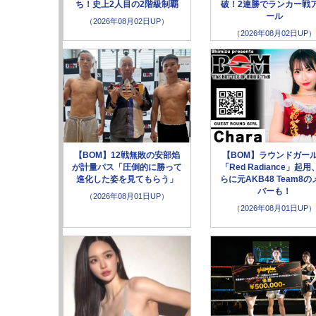
ち！史上2人目の2階級制覇
破！2連勝でランカー戦
ール
（2026年08月02日UP）
（2026年08月02日UP）
【BOM】12戦無敗の安部焰
【BOM】ラウンドガー
が計量パス「圧倒的に勝って
「Red Radiance」起用
進化した姿を見てもらう」
らに元AKB48 Team8の
バーも！
（2026年08月01日UP）
（2026年08月01日UP）