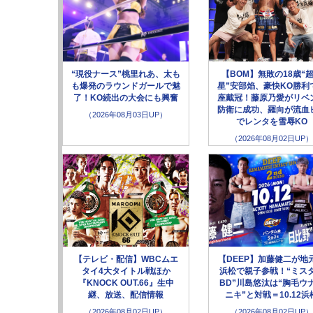
“現役ナース”桃里れあ、太も
【BOM】無敗の18歳“
も爆発のラウンドガールで魅
星”安部焰、豪快KO勝利
了！KO続出の大会にも興奮
座戴冠！藤原乃愛がリベ
防衛に成功、羅向が流血
（2026年08月03日UP）
でレンタを雪辱KO
（2026年08月02日UP）
【テレビ・配信】WBCムエ
【DEEP】加藤健二が地
タイ4大タイトル戦ほか
浜松で親子参戦！“ミス
『KNOCK OUT.66』生中
BD”川島悠汰は“胸毛ウ
継、放送、配信情報
ニキ”と対戦＝10.12浜
（2026年08月02日UP）
（2026年08月02日UP）