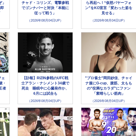
ぞ」
チャド・コリンズ、電撃参戦
ら再起へ！“仮想パヤーフォ
触即
でゴンナパーと対決「本能に
ン”をKO宣言「変わった姿を
言
従って戦う」
見せる」
（2026年08月04日UP）
（2026年08月04日UP）
フェ
【訃報】RIZIN参戦のUFC戦
”プロ雀士”岡田紗佳、チャイ
歳・
士アラン・ナシメント34歳で
ナ服にG-cup、腹筋、太もも
王者
死去 睡眠中に心臓発作か、
の”役満なカラダ”にファン
6月には試合も
「素晴らしい筋肉」
（2026年08月04日UP）
（2026年08月04日UP）