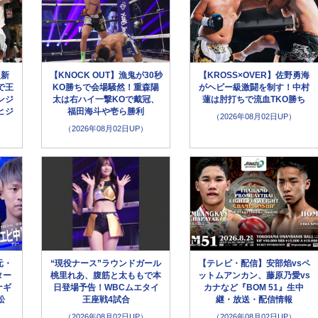
超新
【KNOCK OUT】漁鬼が30秒
【KROSS×OVER】佐野勇海
で王
KO勝ちで会場騒然！重森陽
がヘビー級激闘を制す！中村
ンジ
太は右ハイ一撃KOで戴冠、
蓮は肘打ちで流血TKO勝ち
ヒジ
福田海斗や壱ら勝利
（2026年08月02日UP）
（2026年08月02日UP）
元・
“現役ナース”ラウンドガール
【テレビ・配信】安部焰vsペ
ター
桃里れあ、腹筋と太ももで本
ットムアンカン、藤原乃愛vs
ナギ
日登場予告！WBCムエタイ
カナなど『BOM 51』生中
松
王座戦4試合
継・放送・配信情報
（2026年08月02日UP）
（2026年08月02日UP）