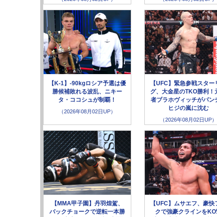
【K-1】-90kgロシア予選は優
【UFC】緊急参戦スター
勝候補敗れる波乱、ニキー
グ、大金星のTKO勝利！
タ・ココシュが制覇！
者ブラホヴィッチがパン
ヒジの嵐に沈む
（2026年08月02日UP）
（2026年08月02日UP）
【MMA甲子園】丹羽煌駕、
【UFC】ムサエフ、豪快
バックチョークで逆転一本勝
クで強豪クラインをKO