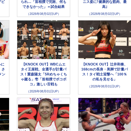
アピ
られ…「首相撲で完敗、何も
ニス姿に｢健康的な筋肉、最
できなかった」＝試合結果
高｣
（2026年08月02日UP）
（2026年08月02日UP）
ルに
【KNOCK OUT】WBCムエ
【KNOCK OUT】辻井和奏、
、さ
タイ王座戦、全選手が計量パ
168cmの長身・美脚で計量パ
メン
ス！重森陽太「5Rめちゃくち
ス！タイ戦士迎撃へ「100％
ゃ蹴る」壱「首相撲でボコボ
の私を見せる」
コ」激しい舌戦も
（2026年08月01日UP）
（2026年08月01日UP）