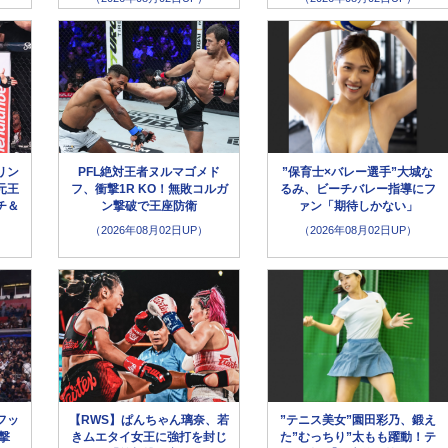
リン
PFL絶対王者ヌルマゴメド
”保育士×バレー選手”大城な
元王
フ、衝撃1R KO！無敗コルガ
るみ、ビーチバレー指導にフ
チ＆
ン撃破で王座防衛
ァン「期待しかない」
（2026年08月02日UP）
（2026年08月02日UP）
フッ
【RWS】ぱんちゃん璃奈、若
”テニス美女”園田彩乃、鍛え
撃
きムエタイ女王に強打を封じ
た”むっちり”太もも躍動！テ