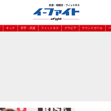
グ
キック
空手・武道
フィットネス
グラビア
ラウンドガール