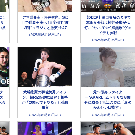
にし
アマ世界金・坪井智也、5戦
【DEEP】濱口奏琉の欠場で
クサ
目で世界王座へ！5度倒す“魔
本田良介戦は松井優磨が代
れ放
術師”マラジカと激突=9.27
打、”セネガル相撲無敗”ゲェ
イデも参戦
（2026年08月03日UP）
（2026年08月03日UP）
ータ
武尊推薦の宇佐美秀メイソ
元“8頭身ファイタ
欠
ン、超RIZIN参戦決定！相手
ー”AKARI、ムッチリな８頭
大会
が「200kgでもやる」と強気
身に成長！浜辺の姿に「最強
発言
かわいい目指す」
（2026年08月03日UP）
（2026年08月03日UP）