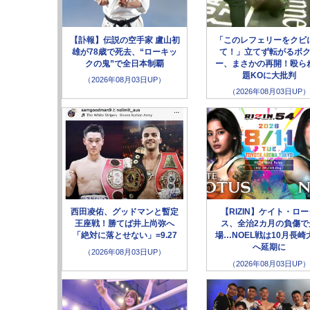
【訃報】伝説の空手家 盧山初
「このレフェリーをクビ
雄が78歳で死去、“ローキッ
て！」立てず転がるボ
クの鬼”で全日本制覇
ー、まさかの再開！殴ら
題KOに大批判
（2026年08月03日UP）
（2026年08月03日UP）
西田凌佑、グッドマンと暫定
【RIZIN】ケイト・ロ
王座戦！勝てば井上尚弥へ
ス、全治2カ月の負傷で
「絶対に落とせない」=9.27
場…NOEL戦は10月長崎
へ延期に
（2026年08月03日UP）
（2026年08月03日UP）