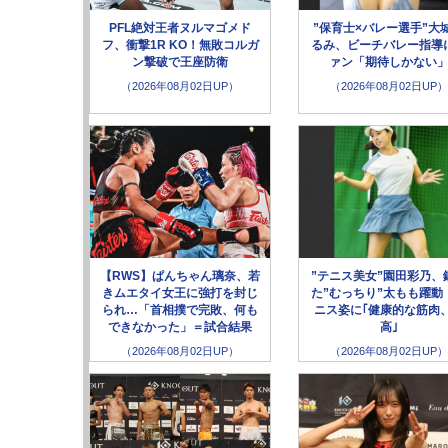
PFL絶対王者ヌルマゴメド
”保育士×バレー選手”大
フ、衝撃1R KO！無敗コルガ
るみ、ビーチバレー指導
ン撃破で王座防衛
ァン「期待しかない
（2026年08月02日UP）
（2026年08月02日UP）
【RWS】ぱんちゃん璃奈、若
”テニス美女”園田彩乃、
きムエタイ女王に強打を封じ
た”むっちり”太もも躍動
られ…「首相撲で完敗、何も
ニス姿に｢健康的な筋肉
できなかった」＝試合結果
高｣
（2026年08月02日UP）
（2026年08月02日UP）