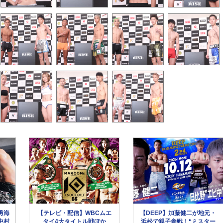
勇海
【テレビ・配信】WBCムエ
【DEEP】加藤健二が地元・
中村
タイ4大タイトル戦ほか
浜松で親子参戦！“ミスター