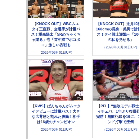
【KNOCK OUT】WBCムエ
【KNOCK OUT】辻井和
タイ王座戦、全選手が計量パ
168cmの長身・美脚で計
ス！重森陽太「5Rめちゃくち
ス！タイ戦士迎撃へ「10
ゃ蹴る」壱「首相撲でボコボ
の私を見せる」
コ」激しい舌戦も
（2026年08月01日UP）
（2026年08月01日UP）
【RWS】ぱんちゃんがムエタ
【PFL】“無敗モデル戦士
イデビューに計量パス！大き
ィチェバ、1年ぶり復帰
な広背筋と割れた腹筋！相手
完勝！無敗記録を16に、
は16歳のチャンピオン
ンド打撃で圧倒
（2026年08月01日UP）
（2026年08月01日UP）