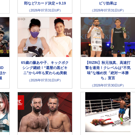
郎など7カード決定＝9.19
ビリ効果は
（2026年07月31日UP）
（2026年07月31日UP）
65歳の藤あや子、キックボク
【RIZIN】秋元強真、高速打
ND
シング継続！“還暦の黒ビキ
撃を連発！クレベルは“不気
ほか
ニ”から4年も変わらぬ美貌
味”な極め技「絶対一本勝
報
ち」宣言
（2026年07月31日UP）
（2026年07月30日UP）