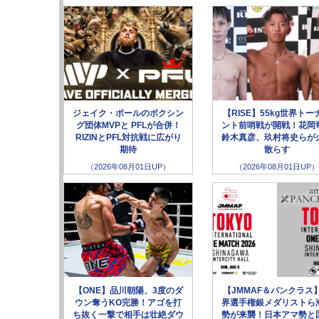
ジェイク・ポールのボクシン
【RISE】55kg世界トー
グ団体MVPと PFLが合併！
ント前哨戦が開戦！花岡
RIZINとPFL対抗戦に広がり
鈴木真彦、玖村将史らが
期待
散らす
（2026年08月01日UP）
（2026年08月01日UP）
【ONE】品川朝陽、3度のダ
【JMMAF＆パンクラス
ウン奪うKO完勝！アゴを打
界選手権銀メダリストら
ち抜く一撃で相手は壮絶ダウ
勢が来襲！日本アマ勢と