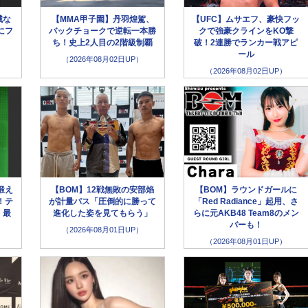
城な
【MMA甲子園】丹羽煌駕、
【UFC】ムサエフ、豪快フッ
にフ
バックチョークで逆転一本勝
クで強豪クラインをKO撃
」
ち！史上2人目の2階級制覇
破！2連勝でランカー戦アピ
ール
（2026年08月02日UP）
（2026年08月02日UP）
鍛え
【BOM】12戦無敗の安部焰
【BOM】ラウンドガールに
！テ
が計量パス「圧倒的に勝って
「Red Radiance」起用、さ
、最
進化した姿を見てもらう」
らに元AKB48 Team8のメン
バーも！
（2026年08月01日UP）
（2026年08月01日UP）