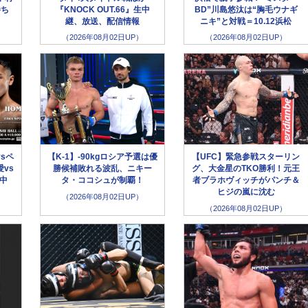
勝ち
『KNOCK OUT.66』生中
BD”川島悠汰は“胸毛ウナギ
継、放送、配信情報
ニキ”と対戦＝10.12浜松
（2026年08月02日UP）
（2026年08月02日UP）
sペ
【K-1】-90kgロシア予選は優
【UFC】緊急参戦スターリン
vs
勝候補敗れる波乱、ニキー
グ、大金星のTKO勝利！元王
生中
タ・ココシュが制覇！
者ブラホヴィッチがパンチ＆
ヒジの嵐に沈む
（2026年08月02日UP）
（2026年08月02日UP）