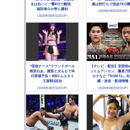
太は右ハイ一撃KOで戴冠、
蓮は肘打ちで流血TKO
福田海斗や壱ら勝利
（2026年08月02日UP）
（2026年08月02日UP）
“現役ナース”ラウンドガール
【テレビ・配信】安部焰v
桃里れあ、腹筋と太ももで本
ットムアンカン、藤原乃愛
日登場予告！WBCムエタイ
カナなど『BOM 51』
王座戦4試合
継・放送・配信情報
（2026年08月02日UP）
（2026年08月02日UP）