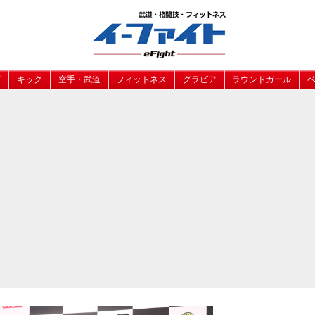
グ
キック
空手・武道
フィットネス
グラビア
ラウンドガール