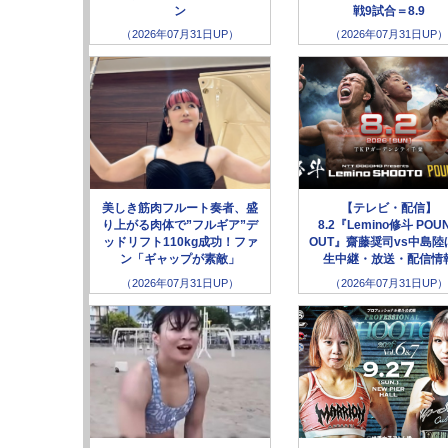
ン
戦9試合＝8.9
（2026年07月31日UP）
（2026年07月31日UP）
美しき筋肉フルート奏者、盛
【テレビ・配信】
り上がる肉体で”フルギア”デ
8.2『Lemino修斗 POU
ッドリフト110kg成功！ファ
OUT』齋藤奨司vs中島陸
ン「ギャップが素敵」
生中継・放送・配信情
（2026年07月31日UP）
（2026年07月31日UP）