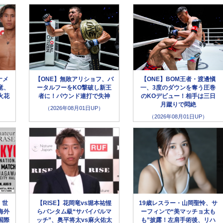
ナメ
【ONE】無敗アリショフ、バ
【ONE】BOM王者・渡邊愼
竜、
ータルフーをKO撃破し新王
一、3度のダウンを奪う圧巻
火花
者に！パウンド連打で失神
のKOデビュー！相手は三日
月蹴りで悶絶
（2026年08月01日UP）
（2026年08月01日UP）
】世
【RISE】花岡竜vs堀本祐惺
19歳レスラー・山岡聖怜、サ
海外
らバンタム級“サバイバルマ
ーフィンで“美マッチョ太も
国際
ッチ”、奥平将太vs麻火佑太
も”披露！左肩手術後、リハ