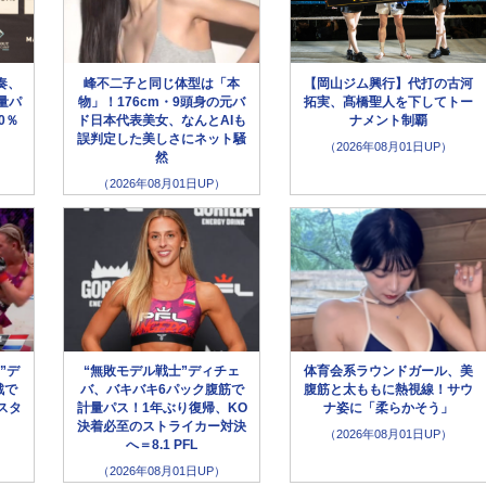
奏、
峰不二子と同じ体型は「本
【岡山ジム興行】代打の古河
量パ
物」！176cm・9頭身の元バ
拓実、髙橋聖人を下してトー
0％
ド日本代表美女、なんとAIも
ナメント制覇
誤判定した美しさにネット騒
（2026年08月01日UP）
然
（2026年08月01日UP）
”デ
“無敗モデル戦士”ディチェ
体育会系ラウンドガール、美
戦で
バ、バキバキ6パック腹筋で
腹筋と太ももに熱視線！サウ
スタ
計量パス！1年ぶり復帰、KO
ナ姿に「柔らかそう」
決着必至のストライカー対決
（2026年08月01日UP）
へ＝8.1 PFL
（2026年08月01日UP）