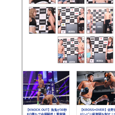
【KNOCK OUT】漁鬼が30秒
【KROSS×OVER】佐野
KO勝ちで会場騒然！重森陽
がヘビー級激闘を制す！